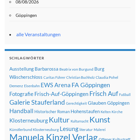
08/08/2026
Göppingen
alle Veranstaltungen
SCHLAGWÖRTER
Ausstellung
Barbarossa
Burg
Beatrix von Burgund
Wäscherschloss
Claudia Pohel
Caritas Führer
Christian Buchholz
FA Göppingen
EWS Arena
Demenz
Eisenbahn
Frisch Auf
Frisch-Auf-Göppingen
Fotografie
Fußball
Galerie Stauferland
Glauben
Göppingen
Gerechtigkeit
Handball
Hohenstaufen
Historischer Roman
Kirche
Kelten
Kunst
Kultur
Klosterneuburg
Kulturnacht
Lesung
Künstlerbund Klosterneuburg
literatur
Malerei
Manuela Kinzel Verlag
Offener Kulturtreff