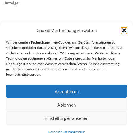
Anzeige:
Cookie-Zustimmung verwalten
Wir verwenden Technologien wie Cookies, um Geräteinformationen zu
speichern und/oder darauf zuzugreifen. Wir tun dies, um das Surferlebnis zu
verbessern und um personalisierte Werbung anzuzeigen. Wenn Sie diesen
Technologien zustimmen, können wir Daten wie das Surfverhalten oder
eindeutige IDs auf dieser Website verarbeiten. Wenn Sie Ihre Zustimmung
nicht erteilen oder zurückziehen, können bestimmte Funktionen
beeinträchtigt werden.
Akzeptieren
Ablehnen
werben auf Filstalexpress
Team
Impressum
Datenschutz
Einstellungen ansehen
© Copyright Filstalexpress.de.
Datenschutz
Impressum
Powered by Matthias Hehn,
MyWebstage.de
.