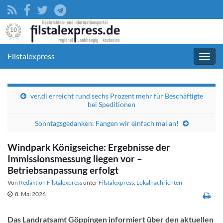
Filstalexpress
Navig
umsc
ver.di erreicht rund sechs Prozent mehr für Beschäftigte
bei Speditionen
Sonntagsgedanken: Fangen wir einfach mal an!
Windpark Königseiche: Ergebnisse der
Immissionsmessung liegen vor –
Betriebsanpassung erfolgt
Von
Redaktion Filstalexpress
unter
Filstalexpress
,
Lokalnachrichten
8. Mai 2026
Das Landratsamt Göppingen informiert über den aktuellen