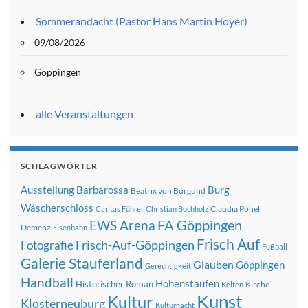
Sommerandacht (Pastor Hans Martin Hoyer)
09/08/2026
Göppingen
alle Veranstaltungen
SCHLAGWÖRTER
Ausstellung
Barbarossa
Burg
Beatrix von Burgund
Wäscherschloss
Claudia Pohel
Caritas Führer
Christian Buchholz
FA Göppingen
EWS Arena
Demenz
Eisenbahn
Frisch Auf
Frisch-Auf-Göppingen
Fotografie
Fußball
Galerie Stauferland
Glauben
Göppingen
Gerechtigkeit
Handball
Hohenstaufen
Historischer Roman
Kirche
Kelten
Kunst
Kultur
Klosterneuburg
Kulturnacht