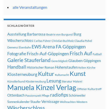
alle Veranstaltungen
SCHLAGWÖRTER
Ausstellung
Barbarossa
Burg
Beatrix von Burgund
Wäscherschloss
Claudia Pohel
Caritas Führer
Christian Buchholz
FA Göppingen
EWS Arena
Demenz
Eisenbahn
Frisch Auf
Frisch-Auf-Göppingen
Fotografie
Fußball
Galerie Stauferland
Glauben
Göppingen
Gerechtigkeit
Handball
Hohenstaufen
Historischer Roman
Kirche
Kelten
Kunst
Kultur
Klosterneuburg
Kulturnacht
Lesung
Künstlerbund Klosterneuburg
literatur
Malerei
Manuela Kinzel Verlag
Offener Kulturtreff
radiofips
Ottenbach
Schönweiler
Passionszeit
Pflege
Vernissage
Sonnenkalender
Staufer
Western
Weihnachten
Wäscherschloss