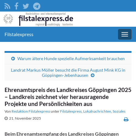
Filstalexpress
Navig
umsc
Warum ältere Hunde spezielle Aufmerksamkeit brauchen
Landrat Markus Möller besucht die Firma August Mink KG in
Göppingen-Jebenhausen
Ehrenamtspreis des Landkreises Göppingen 2025
– Landkreis zeichnet vier herausragende
Projekte und Persönlichkeiten aus
Von
Redaktion Filstalexpress
unter
Filstalexpress
,
Lokalnachrichten
,
Soziales
21. November 2025
Beim Ehrenamtsempfang des Landkreises Göppingen