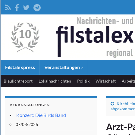
Filstalexpress
Veranstaltungen
Blaulichtreport
Lokalnachrichten
Politik
Wirtschaft
Arbeit
Kirchheim
VERANSTALTUNGEN
abgekomme
Konzert: Die Birds Band
Arzt-P
07/08/2026