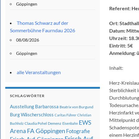
Göppingen
Referent: He
Thomas Schwarz auf der
Ort: Stadthal
Sommerbühne Faurndau 2026
Datum: Mittw
Uhrzeit: 18.3
08/08/2026
Eintritt: 5€
Anmeldung: ü
Göppingen
Inhalt:
alle Veranstaltungen
Herz-Kreislau
Sterblichkeit
SCHLAGWÖRTER
Durchblutung
Todesursache
Ausstellung
Barbarossa
Beatrix von Burgund
Herzinfarkt v
Burg Wäscherschloss
Caritas Führer
Christian
Mittelpunkt d
EWS
Claudia Pohel
Demenz
Buchholz
Eisenbahn
Schadenspoten
FA Göppingen
Arena
Fotografie
einem Herzinf
Frisch Auf