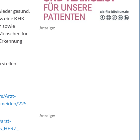
wieder gesund,
ass eine KHK
n sowie
Anzeige:
 Menschen für
 Erkennung
stellen.
s/Arzt-
rmeiden/225-
Anzeige:
arzt-
es_HERZ_-