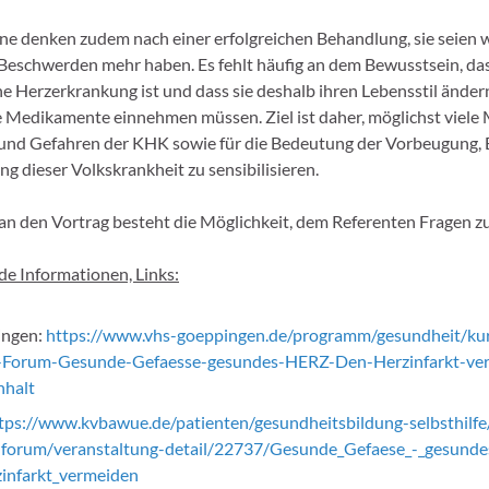
ene denken zudem nach einer erfolgreichen Behandlung, sie seien 
e Beschwerden mehr haben. Es fehlt häufig an dem Bewusstsein, d
he Herzerkrankung ist und dass sie deshalb ihren Lebensstil änder
e Medikamente einnehmen müssen. Ziel ist daher, möglichst viele
 und Gefahren der KHK sowie für die Bedeutung der Vorbeugung,
g dieser Volkskrankheit zu sensibilisieren.
an den Vortrag besteht die Möglichkeit, dem Referenten Fragen zu 
e Informationen, Links:
ingen:
https://www.vhs-goeppingen.de/programm/gesundheit/kur
-Forum-Gesunde-Gefaesse-gesundes-HERZ-Den-Herzinfarkt-ve
halt
tps://www.kvbawue.de/patienten/gesundheitsbildung-selbsthilfe/
-forum/veranstaltung-detail/22737/Gesunde_Gefaese_-_gesund
infarkt_vermeiden