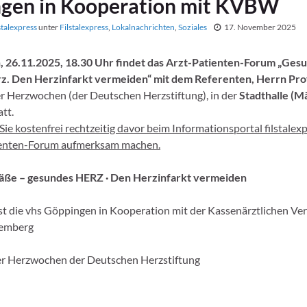
gen in Kooperation mit KVBW
stalexpress
unter
Filstalexpress
,
Lokalnachrichten
,
Soziales
17. November 2025
 26.11.2025, 18.30 Uhr findet das Arzt-Patienten-Forum „Ges
z. Den Herzinfarkt vermeiden“ mit dem Referenten, Herrn Pro
 Herzwochen (der Deutschen Herzstiftung), in der
Stadthalle (Mä
tt.
ie kostenfrei rechtzeitig davor beim Informationsportal filstalexp
ienten-Forum aufmerksam machen.
ße – gesundes HERZ · Den Herzinfarkt vermeiden
ist die vhs Göppingen in Kooperation mit der Kassenärztlichen Ve
emberg
r Herzwochen der Deutschen Herzstiftung