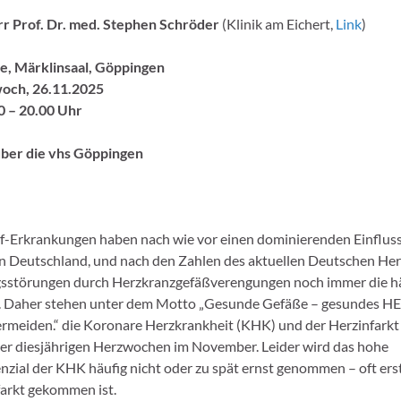
rr Prof. Dr. med. Stephen Schröder
(Klinik am Eichert,
Link
)
le, Märklinsaal, Göppingen
och, 26.11.2025
0 – 20.00 Uhr
ber die vhs Göppingen
f-Erkrankungen haben nach wie vor einen dominierenden Einfluss
 in Deutschland, und nach den Zahlen des aktuellen Deutschen Her
sstörungen durch Herzkranzgefäßverengungen noch immer die hä
. Daher stehen unter dem Motto „Gesunde Gefäße – gesundes H
ermeiden.“ die Koronare Herzkrankheit (KHK) und der Herzinfarkt
er diesjährigen Herzwochen im November. Leider wird das hohe
zial der KHK häufig nicht oder zu spät ernst genommen – oft erst
arkt gekommen ist.