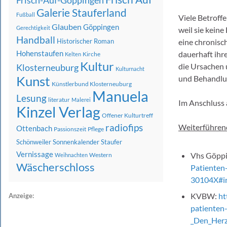
Frisch-Auf-Göppingen
Galerie Stauferland
Fußball
Viele Betroff
Glauben
Göppingen
Gerechtigkeit
weil sie kein
Handball
Historischer Roman
eine chronisc
Hohenstaufen
dauerhaft ihr
Kirche
Kelten
Kultur
die Ursachen
Klosterneuburg
Kulturnacht
Kunst
und Behandlun
Künstlerbund Klosterneuburg
Manuela
Lesung
literatur
Malerei
Im Anschluss 
Kinzel Verlag
Offener Kulturtreff
radiofips
Weiterführend
Ottenbach
Passionszeit
Pflege
Schönweiler
Sonnenkalender
Staufer
Vernissage
Vhs Göpp
Western
Weihnachten
Wäscherschloss
Patienten
30104X#in
KVBW:
ht
Anzeige:
patienten
_Den_Herz