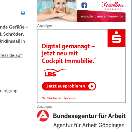
Anzeige:
unde Gefäße –
f. Schröder
,
rklinsaal)
in
ress.de auf
reinigung
Anzeige: