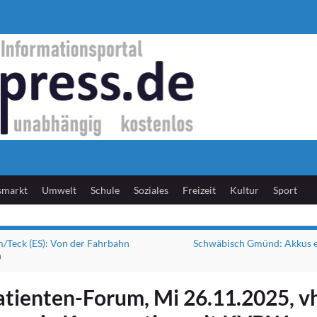
smarkt
Umwelt
Schule
Soziales
Freizeit
Kultur
Sport
/Teck (ES): Von der Fahrbahn
Schwäbisch Gmünd: Akkus 
n
atienten-Forum, Mi 26.11.2025, v