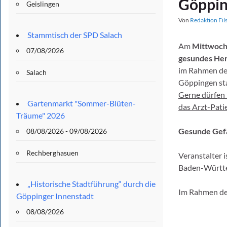
Göppin
Geislingen
Von
Redaktion Fil
Stammtisch der SPD Salach
Am
Mittwoch,
07/08/2026
gesundes Her
im Rahmen der
Salach
Göppingen sta
Gerne dürfen S
Gartenmarkt "Sommer-Blüten-
das Arzt-Pat
Träume" 2026
Gesunde Gefä
08/08/2026 - 09/08/2026
Rechberghasuen
Veranstalter 
Baden-Württ
„Historische Stadtführung“ durch die
Im Rahmen de
Göppinger Innenstadt
08/08/2026