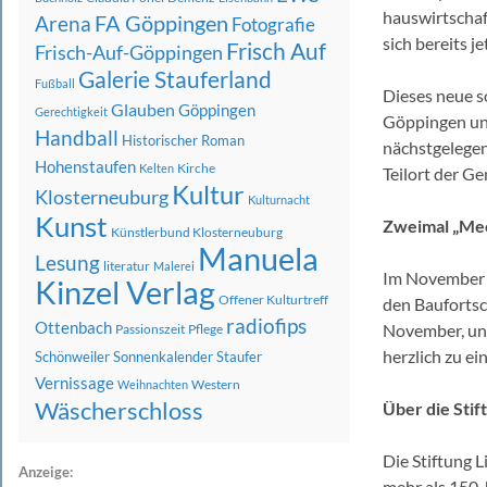
hauswirtschaft
FA Göppingen
Arena
Fotografie
sich bereits j
Frisch Auf
Frisch-Auf-Göppingen
Galerie Stauferland
Fußball
Dieses neue s
Glauben
Göppingen
Gerechtigkeit
Göppingen und
Handball
Historischer Roman
nächstgelegen
Hohenstaufen
Kirche
Kelten
Teilort der 
Kultur
Klosterneuburg
Kulturnacht
Kunst
Zweimal „Mee
Künstlerbund Klosterneuburg
Manuela
Lesung
literatur
Malerei
Im November b
Kinzel Verlag
Offener Kulturtreff
den Baufortsc
radiofips
Ottenbach
November, und
Passionszeit
Pflege
herzlich zu ei
Schönweiler
Sonnenkalender
Staufer
Vernissage
Western
Weihnachten
Wäscherschloss
Über die Stif
Die Stiftung L
Anzeige:
mehr als 150 