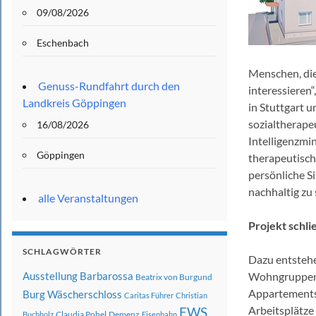
09/08/2026
Eschenbach
Menschen, die
Genuss-Rundfahrt durch den
interessieren“
Landkreis Göppingen
in Stuttgart 
sozialtherap
16/08/2026
Intelligenzmi
Göppingen
therapeutische
persönliche S
nachhaltig zu 
alle Veranstaltungen
Projekt schl
SCHLAGWÖRTER
Dazu entstehe
Ausstellung
Barbarossa
Wohngruppen f
Beatrix von Burgund
Appartements 
Burg Wäscherschloss
Caritas Führer
Christian
Arbeitsplätze 
EWS
Claudia Pohel
Demenz
Buchholz
Eisenbahn