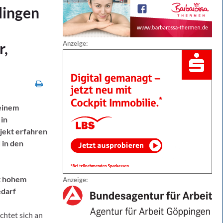
lingen
r,
Anzeige:
 einem
in
ojekt erfahren
 in den
t hohem
Anzeige:
darf
chtet sich an