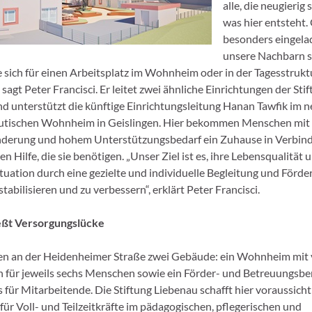
alle, die neugierig 
was hier entsteht.
besonders eingela
unsere Nachbarn 
 sich für einen Arbeitsplatz im Wohnheim oder in der Tagesstrukt
, sagt Peter Francisci. Er leitet zwei ähnliche Einrichtungen der St
und unterstützt die künftige Einrichtungsleitung Hanan Tawfik im 
eutischen Wohnheim in Geislingen. Hier bekommen Menschen mit
nderung und hohem Unterstützungsbedarf ein Zuhause in Verbind
n Hilfe, die sie benötigen. „Unser Ziel ist es, ihre Lebensqualität 
ituation durch eine gezielte und individuelle Begleitung und Förd
stabilisieren und zu verbessern“, erklärt Peter Francisci.
ießt Versorgungslücke
n an der Heidenheimer Straße zwei Gebäude: ein Wohnheim mit 
ür jeweils sechs Menschen sowie ein Förder- und Betreuungsber
für Mitarbeitende. Die Stiftung Liebenau schafft hier voraussichtl
für Voll- und Teilzeitkräfte im pädagogischen, pflegerischen und