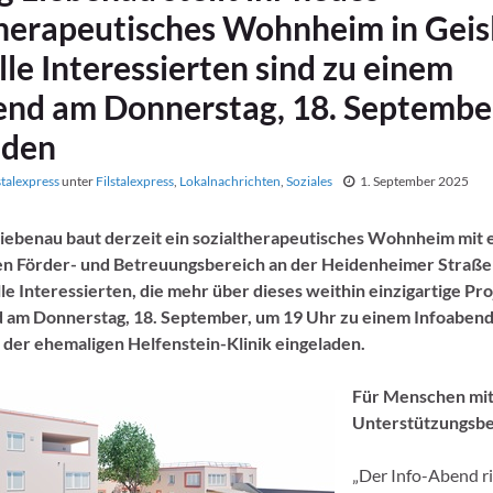
therapeutisches Wohnheim in Geis
lle Interessierten sind zu einem
end am Donnerstag, 18. Septembe
aden
stalexpress
unter
Filstalexpress
,
Lokalnachrichten
,
Soziales
1. September 2025
Liebenau baut derzeit ein sozialtherapeutisches Wohnheim mit
en Förder- und Betreuungsbereich an der Heidenheimer Straße 
lle Interessierten, die mehr über dieses weithin einzigartige Pr
d am Donnerstag, 18. September, um 19 Uhr zu einem Infoabend
der ehemaligen Helfenstein-Klinik eingeladen.
Für Menschen mi
Unterstützungsbe
„Der Info-Abend ri