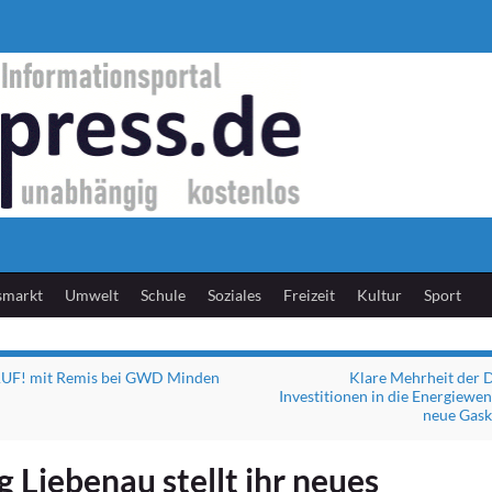
smarkt
Umwelt
Schule
Soziales
Freizeit
Kultur
Sport
UF! mit Remis bei GWD Minden
Klare Mehrheit der 
Investitionen in die Energiewe
neue Gask
g Liebenau stellt ihr neues