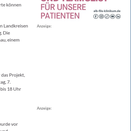
erte können
en Landkreisen
Anzeige:
. Die
nau, einem
 das Projekt,
ag, 7.
 bis 18 Uhr
Anzeige:
wurde vor
 und