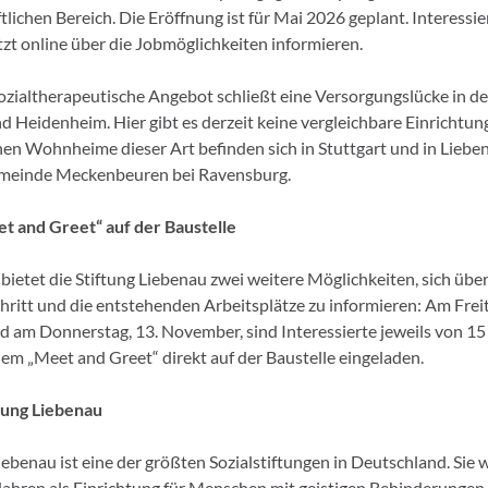
lichen Bereich. Die Eröffnung ist für Mai 2026 geplant. Interessi
etzt online über die Jobmöglichkeiten informieren.
ozialtherapeutische Angebot schließt eine Versorgungslücke in d
 Heidenheim. Hier gibt es derzeit keine vergleichbare Einrichtung
en Wohnheime dieser Art befinden sich in Stuttgart und in Liebe
Gemeinde Meckenbeuren bei Ravensburg.
t and Greet“ auf der Baustelle
ietet die Stiftung Liebenau zwei weitere Möglichkeiten, sich über
hritt und die entstehenden Arbeitsplätze zu informieren: Am Freit
 am Donnerstag, 13. November, sind Interessierte jeweils von 15
nem „Meet and Greet“ direkt auf der Baustelle eingeladen.
tung Liebenau
iebenau ist eine der größten Sozialstiftungen in Deutschland. Sie 
Jahren als Einrichtung für Menschen mit geistigen Behinderungen