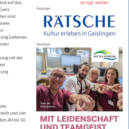
sind auf das,
Anzeige:
 Ganz
den sind
sowie
ur
iftung Liebenau
neuen
Anzeige:
ung mit der
und
erung
vier
eich und vier
ich 40 bis 50