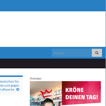
Search for:
Anzeige:
Deutschen für
nde und gegen
raftwerke