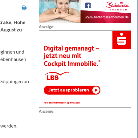
traße, Höhe
Anzeige:
 August zu
beginnen und
, Jebenhausen
g Göppingen an
Anzeige:
 werden.