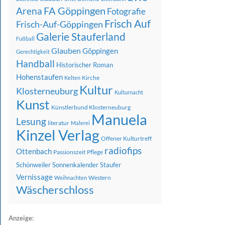
FA Göppingen
Arena
Fotografie
Frisch Auf
Frisch-Auf-Göppingen
Galerie Stauferland
Fußball
Glauben
Göppingen
Gerechtigkeit
Handball
Historischer Roman
Hohenstaufen
Kirche
Kelten
Kultur
Klosterneuburg
Kulturnacht
Kunst
Künstlerbund Klosterneuburg
Manuela
Lesung
literatur
Malerei
Kinzel Verlag
Offener Kulturtreff
radiofips
Ottenbach
Passionszeit
Pflege
Schönweiler
Sonnenkalender
Staufer
Vernissage
Western
Weihnachten
Wäscherschloss
Anzeige: