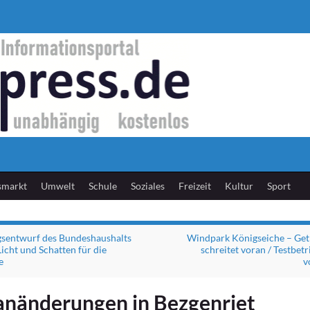
smarkt
Umwelt
Schule
Soziales
Freizeit
Kultur
Sport
gsentwurf des Bundeshaushalts
Windpark Königseiche – Get
icht und Schatten für die
schreitet voran / Testbet
e
v
anänderungen in Bezgenriet