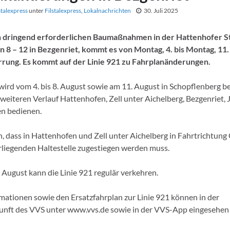
stalexpress
unter
Filstalexpress
,
Lokalnachrichten
30. Juli 2025
 dringend erforderlichen Baumaßnahmen in der Hattenhofer S
8 – 12 in Bezgenriet, kommt es von Montag, 4. bis Montag, 11.
rrung. Es kommt auf der Linie 921 zu Fahrplanänderungen.
 wird vom 4. bis 8. August sowie am 11. August in Schopflenberg 
weiteren Verlauf Hattenhofen, Zell unter Aichelberg, Bezgenriet
n bedienen.
n, dass in Hattenhofen und Zell unter Aichelberg in Fahrtrichtun
liegenden Haltestelle zugestiegen werden muss.
 August kann die Linie 921 regulär verkehren.
mationen sowie den Ersatzfahrplan zur Linie 921 können in der
unft des VVS unter www.vvs.de sowie in der VVS-App eingesehen