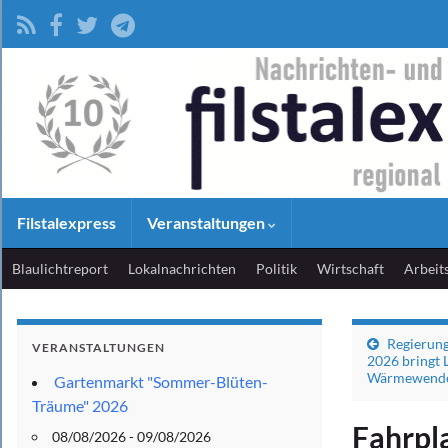
Filstalexpress
Veranstaltungen
Blaulichtreport
Lokalnachrichten
Politik
Wirtschaft
Arbeit
Regierun
VERANSTALTUNGEN
2026 bringt L
Wärmewend
Gartenmarkt "Sommer-Blüten-
Träume" 2026
Fahrpl
08/08/2026 - 09/08/2026