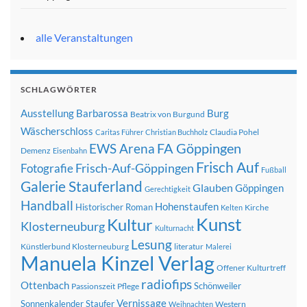
alle Veranstaltungen
SCHLAGWÖRTER
Ausstellung
Barbarossa
Burg
Beatrix von Burgund
Wäscherschloss
Claudia Pohel
Caritas Führer
Christian Buchholz
FA Göppingen
EWS Arena
Demenz
Eisenbahn
Frisch Auf
Frisch-Auf-Göppingen
Fotografie
Fußball
Galerie Stauferland
Glauben
Göppingen
Gerechtigkeit
Handball
Hohenstaufen
Historischer Roman
Kirche
Kelten
Kunst
Kultur
Klosterneuburg
Kulturnacht
Lesung
Künstlerbund Klosterneuburg
literatur
Malerei
Manuela Kinzel Verlag
Offener Kulturtreff
radiofips
Ottenbach
Schönweiler
Passionszeit
Pflege
Vernissage
Sonnenkalender
Staufer
Western
Weihnachten