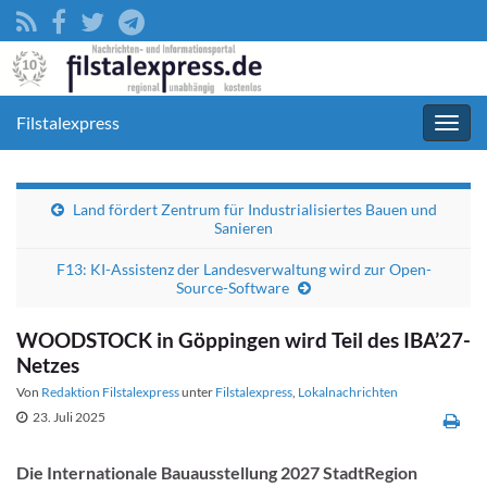
Filstalexpress
Navig
umsc
Land fördert Zentrum für Industrialisiertes Bauen und
Sanieren
F13: KI-Assistenz der Landesverwaltung wird zur Open-
Source-Software
WOODSTOCK in Göppingen wird Teil des IBA’27-
Netzes
Von
Redaktion Filstalexpress
unter
Filstalexpress
,
Lokalnachrichten
23. Juli 2025
Die Internationale Bauausstellung 2027 StadtRegion