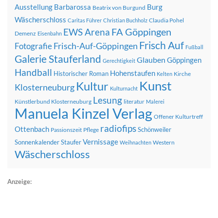
Ausstellung
Barbarossa
Burg
Beatrix von Burgund
Wäscherschloss
Claudia Pohel
Caritas Führer
Christian Buchholz
FA Göppingen
EWS Arena
Demenz
Eisenbahn
Frisch Auf
Frisch-Auf-Göppingen
Fotografie
Fußball
Galerie Stauferland
Glauben
Göppingen
Gerechtigkeit
Handball
Hohenstaufen
Historischer Roman
Kirche
Kelten
Kunst
Kultur
Klosterneuburg
Kulturnacht
Lesung
Künstlerbund Klosterneuburg
literatur
Malerei
Manuela Kinzel Verlag
Offener Kulturtreff
radiofips
Ottenbach
Schönweiler
Passionszeit
Pflege
Vernissage
Sonnenkalender
Staufer
Western
Weihnachten
Wäscherschloss
Anzeige: