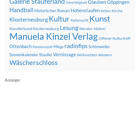
Galerie Stauferland
Glauben
Göppingen
Gerechtigkeit
Handball
Hohenstaufen
Historischer Roman
Kirche
Kelten
Kunst
Kultur
Klosterneuburg
Kulturnacht
Lesung
Künstlerbund Klosterneuburg
literatur
Malerei
Manuela Kinzel Verlag
Offener Kulturtreff
radiofips
Ottenbach
Schönweiler
Passionszeit
Pflege
Vernissage
Sonnenkalender
Staufer
Western
Weihnachten
Wäscherschloss
Anzeige: