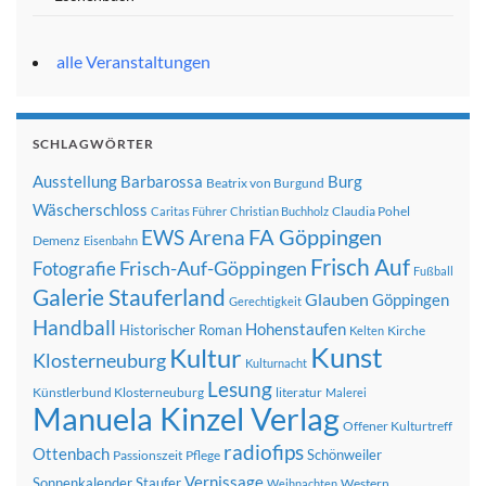
alle Veranstaltungen
SCHLAGWÖRTER
Ausstellung
Barbarossa
Burg
Beatrix von Burgund
Wäscherschloss
Claudia Pohel
Caritas Führer
Christian Buchholz
FA Göppingen
EWS Arena
Demenz
Eisenbahn
Frisch Auf
Frisch-Auf-Göppingen
Fotografie
Fußball
Galerie Stauferland
Glauben
Göppingen
Gerechtigkeit
Handball
Hohenstaufen
Historischer Roman
Kirche
Kelten
Kunst
Kultur
Klosterneuburg
Kulturnacht
Lesung
Künstlerbund Klosterneuburg
literatur
Malerei
Manuela Kinzel Verlag
Offener Kulturtreff
radiofips
Ottenbach
Schönweiler
Passionszeit
Pflege
Vernissage
Sonnenkalender
Staufer
Western
Weihnachten