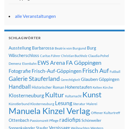
alle Veranstaltungen
SCHLAGWÖRTER
Ausstellung
Barbarossa
Burg
Beatrix von Burgund
Wäscherschloss
Claudia Pohel
Caritas Führer
Christian Buchholz
FA Göppingen
EWS Arena
Demenz
Eisenbahn
Frisch Auf
Frisch-Auf-Göppingen
Fotografie
Fußball
Galerie Stauferland
Glauben
Göppingen
Gerechtigkeit
Handball
Hohenstaufen
Historischer Roman
Kirche
Kelten
Kunst
Kultur
Klosterneuburg
Kulturnacht
Lesung
Künstlerbund Klosterneuburg
literatur
Malerei
Manuela Kinzel Verlag
Offener Kulturtreff
radiofips
Ottenbach
Schönweiler
Passionszeit
Pflege
Vernissage
Sonnenkalender
Staufer
Western
Weihnachten