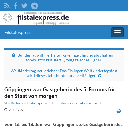
Filstalexpress
Navig
umsc
Bundesrat will Tierhaltungskennzeichnung abschaffen –
foodwatch kritisiert: „völlig falsches Signal“
Weltkindertag neu erleben: Das Eislinger Weltkindertagsfest
wird dieses Jahr bunter und vielfältiger
Göppingen war Gastgeberin des 5. Forums für
den Staat von morgen
Von
Redaktion Filstalexpress
unter
Filstalexpress
,
Lokalnachrichten
9. Juli 2025
Vom 16. bis 18. Juni war Göppingen stolze Gastgeberin des