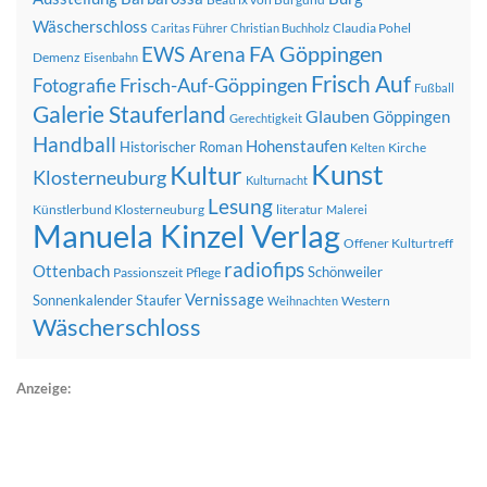
Wäscherschloss
Claudia Pohel
Caritas Führer
Christian Buchholz
FA Göppingen
EWS Arena
Demenz
Eisenbahn
Frisch Auf
Frisch-Auf-Göppingen
Fotografie
Fußball
Galerie Stauferland
Glauben
Göppingen
Gerechtigkeit
Handball
Hohenstaufen
Historischer Roman
Kirche
Kelten
Kunst
Kultur
Klosterneuburg
Kulturnacht
Lesung
Künstlerbund Klosterneuburg
literatur
Malerei
Manuela Kinzel Verlag
Offener Kulturtreff
radiofips
Ottenbach
Schönweiler
Passionszeit
Pflege
Vernissage
Sonnenkalender
Staufer
Western
Weihnachten
Wäscherschloss
Anzeige: