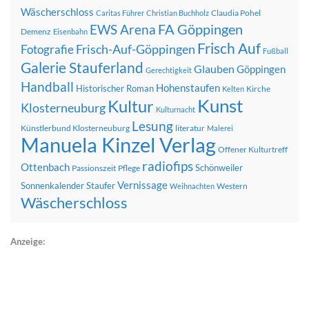
Wäscherschloss
Claudia Pohel
Caritas Führer
Christian Buchholz
FA Göppingen
EWS Arena
Demenz
Eisenbahn
Frisch Auf
Frisch-Auf-Göppingen
Fotografie
Fußball
Galerie Stauferland
Glauben
Göppingen
Gerechtigkeit
Handball
Hohenstaufen
Historischer Roman
Kirche
Kelten
Kunst
Kultur
Klosterneuburg
Kulturnacht
Lesung
Künstlerbund Klosterneuburg
literatur
Malerei
Manuela Kinzel Verlag
Offener Kulturtreff
radiofips
Ottenbach
Schönweiler
Passionszeit
Pflege
Vernissage
Sonnenkalender
Staufer
Western
Weihnachten
Wäscherschloss
Anzeige: