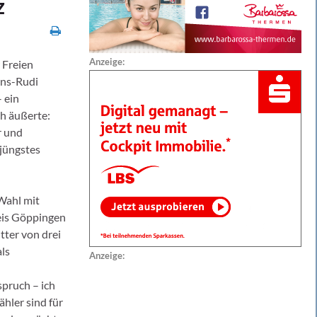
z
Anzeige:
 Freien
ans-Rudi
 ein
h äußerte:
r und
 jüngstes
Wahl mit
reis Göppingen
tter von drei
als
Anzeige:
spruch – ich
ähler sind für