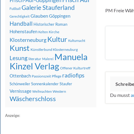
Frisch-Auf-Göppingen
Galerie Stauferland
Fußball
PM Freie Wähl
Glauben
Göppingen
Gerechtigkeit
Handball
Historischer Roman
Hohenstaufen
Kirche
Kelten
Kultur
Klosterneuburg
Kulturnacht
Kunst
Künstlerbund Klosterneuburg
Manuela
Lesung
literatur
Malerei
Kinzel Verlag
Offener Kulturtreff
radiofips
Ottenbach
Passionszeit
Pflege
Schreib
Schönweiler
Sonnenkalender
Staufer
Vernissage
Western
Weihnachten
Du musst
a
Wäscherschloss
Anzeige: