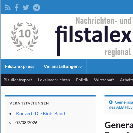
Filstalexpress
Veranstaltungen
Blaulichtreport
Lokalnachrichten
Politik
Wirtschaft
Arbeit
Gemeinsam
VERANSTALTUNGEN
des ALB FILS
Konzert: Die Birds Band
Genera
07/08/2026