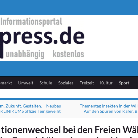
smarkt
Umwelt
Schule
Soziales
Freizeit
Kultur
Sport
. Zukunft. Gestalten. – Neubau
Thementag Insekten in der Wi
 KLINIKUMS offiziell eingeweiht
Auf den Spuren von Käfer, B
tionenwechsel bei den Freien Wä