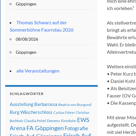
mich eine ehr
Göppingen
ich vorleben.“
Thomas Schwarz auf der
Als stellvert
Sommerbühne Faurndau 2026
bringt als erf
Bewährte erha
08/08/2026
Wahl. Er bleib
Alleinvertret
Göppingen
Weitere eins
alle Veranstaltungen
• Peter Kurz b
• Daniel Kohl
• Als Beisitz
SCHLAGWÖRTER
Fauser (OV G
• Die Kassen
Ausstellung
Barbarossa
Beatrix von Burgund
Burg Wäscherschloss
Caritas Führer
Christian
Mit einer Mis
EWS
Claudia Pohel
Demenz
Buchholz
Eisenbahn
aufgestellt. 
FA Göppingen
Arena
Fotografie
mit viel Herzb
Frisch Auf