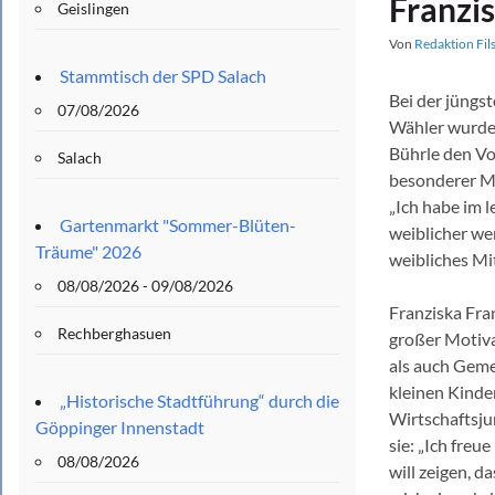
Franzi
Geislingen
Von
Redaktion Fil
Stammtisch der SPD Salach
Bei der jüngs
07/08/2026
Wähler wurde 
Bührle den Vor
Salach
besonderer Mo
„Ich habe im 
Gartenmarkt "Sommer-Blüten-
weiblicher wer
Träume" 2026
weibliches Mi
08/08/2026 - 09/08/2026
Franziska Fra
Rechberghasuen
großer Motiva
als auch Geme
kleinen Kinder
„Historische Stadtführung“ durch die
Wirtschaftsjur
Göppinger Innenstadt
sie: „Ich freu
08/08/2026
will zeigen, d