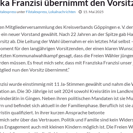
ska Franzisi übernimmt den Vorsit
stalexpress
unter
Filstalexpress
,
Lokalnachrichten
15. Mai 2025
ten Mitgliederversammlung des Kreisverbands Göppingen e. V. der
ein neuer Vorstand gewählt. Nach 22 Jahren an der Spitze gab H
sitz ab. Die Leitung der Wahl übernahm er ein letztes Mal selbst –
ment für den langjährigen Vorsitzenden, der einen klaren Wunsc
letzten Kommunalwahlkampf gesagt, dass die Freien Wähler jünge
den müssen. Es freut mich sehr, dass mit Franziska Franzisi unser
tglied nun den Vorsitz übernimmt.“
nzisi wurde einstimmig mit 11 Ja-Stimmen gewählt und nahm die 
tion an. Die 30-Jährige ist seit 2024 sowohl Kreisrätin im Landk
inderätin in Gingen. Neben ihren politischen Mandaten ist sie Mu
n und befindet sich aktuell in der Familienphase. Beruflich ist sie 
istin qualifiziert. In ihrer kurzen Ansprache betonte
e mich sehr über das Vertrauen. Politik und Familie sind kein Wider
ass Engagement auch mit kleinen Kindern möglich ist. Die Freien W