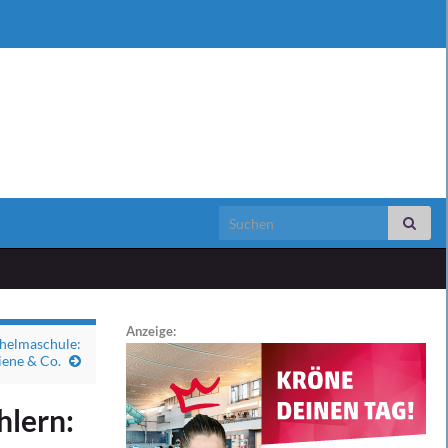
Search for:
Anzeige:
lhelmaschule:
iene & Co.
hlern: