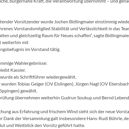
liche, bürgernahe Kraft, die Verantwortung übernimmt – und gen
retender Vorsitzender wurde Jochen Bidlingmaier einstimmig wiede
ahrenes Vorstandsmitglied Stabilität und Verlässlichkeit in das Team
lten und gleichzeitig Raum für Neues schaffen“, sagte Bidlingmaie
t weiterhin mit
ungsbefugnis im Vorstand tätig.
timmige Wahlergebnisse:
leibt Kassier.
 wurde als Schriftführer wiedergewählt.
er wurden Tobias Geiger (OV Eislingen), Jürgen Nagl (OV Ebersbac
öppingen) gewählt.
prüfung übernehmen weiterhin Gudrun Soukup und Bernd Lebend
chung aus Erfahrung und frischem Wind sieht sich der neue Vorst
Der Dank der Versammlung galt insbesondere Hans-Rudi Bührle, de
lut und Weitblick den Vorsitz geführt hatte.