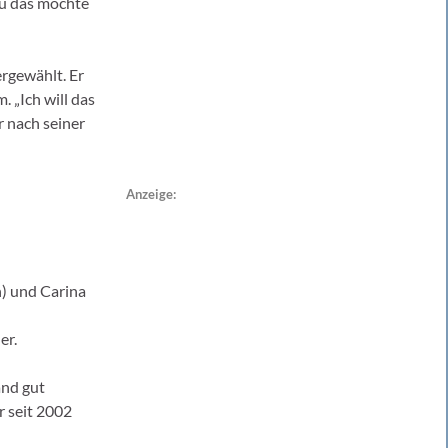
au das möchte
rgewählt. Er
. „Ich will das
r nach seiner
Anzeige:
h) und Carina
er.
and gut
r seit 2002