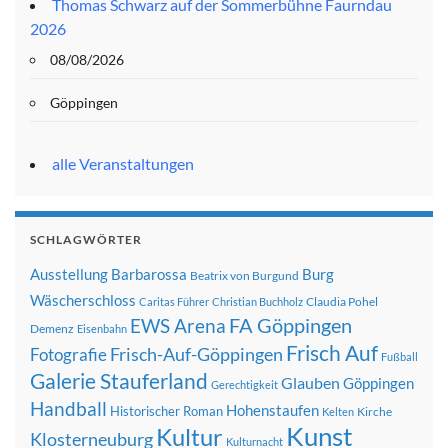
Thomas Schwarz auf der Sommerbühne Faurndau
2026
08/08/2026
Göppingen
alle Veranstaltungen
SCHLAGWÖRTER
Ausstellung
Barbarossa
Burg
Beatrix von Burgund
Wäscherschloss
Claudia Pohel
Caritas Führer
Christian Buchholz
FA Göppingen
EWS Arena
Demenz
Eisenbahn
Frisch Auf
Frisch-Auf-Göppingen
Fotografie
Fußball
Galerie Stauferland
Glauben
Göppingen
Gerechtigkeit
Handball
Hohenstaufen
Historischer Roman
Kirche
Kelten
Kunst
Kultur
Klosterneuburg
Kulturnacht