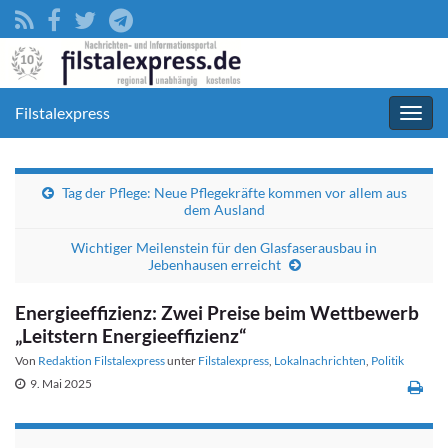
Filstalexpress
Navig
umsc
Tag der Pflege: Neue Pflegekräfte kommen vor allem aus
dem Ausland
Wichtiger Meilenstein für den Glasfaserausbau in
Jebenhausen erreicht
Energieeffizienz: Zwei Preise beim Wettbewerb
„Leitstern Energieeffizienz“
Von
Redaktion Filstalexpress
unter
Filstalexpress
,
Lokalnachrichten
,
Politik
9. Mai 2025