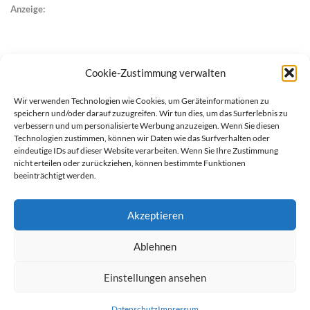
Anzeige:
Cookie-Zustimmung verwalten
Wir verwenden Technologien wie Cookies, um Geräteinformationen zu
speichern und/oder darauf zuzugreifen. Wir tun dies, um das Surferlebnis zu
verbessern und um personalisierte Werbung anzuzeigen. Wenn Sie diesen
Technologien zustimmen, können wir Daten wie das Surfverhalten oder
eindeutige IDs auf dieser Website verarbeiten. Wenn Sie Ihre Zustimmung
nicht erteilen oder zurückziehen, können bestimmte Funktionen
beeinträchtigt werden.
Akzeptieren
Ablehnen
werben auf Filstalexpress
Team
Impressum
Datenschutz
Einstellungen ansehen
© Copyright Filstalexpress.de.
Datenschutz
Impressum