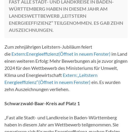
FAST ALLE STADT- UND LANDKREISE IN BADEN-
WÜRTTEMBERG HABEN IN DIESEM JAHR AM
LANDESWETTBEWERB „LEITSTERN
ENERGIEEFFIZIENZ“ TEILGENOMMEN. ES GAB ZEHN
AUSZEICHNUNGEN.
Zum zehnjährigen Leitstern-Jubiläum feiert
die
Extern:
Energieeffizienz
(Öffnet in neuem Fenster)
im Land
einen weiteren Erfolg: Mehr Bewerbungen als je zuvor gingen
2024 für den Wettbewerb des Ministeriums für Umwelt,
Klima und Energiewirtschaft
Extern:
„Leitstern
Energieeffizienz“
(Öffnet in neuem Fenster)
ein. Es wurden
zehn Auszeichnungen verliehen.
Schwarzwald-Baar-Kreis auf Platz 1
„Fast alle Stadt- und Landkreise in Baden-Württemberg
haben in diesem Jahr am Wettbewerb teilgenommen. Sie
engagieren sich für mehr Energieeffizienz, machen Erfolge