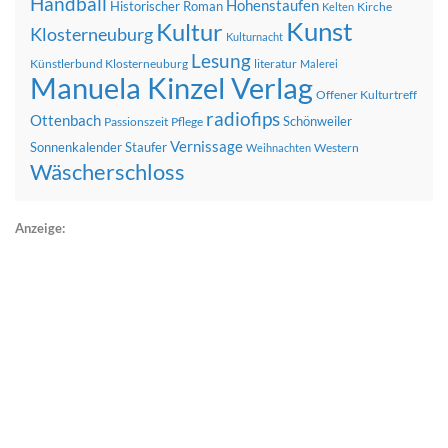
Handball
Hohenstaufen
Historischer Roman
Kirche
Kelten
Kunst
Kultur
Klosterneuburg
Kulturnacht
Lesung
Künstlerbund Klosterneuburg
literatur
Malerei
Manuela Kinzel Verlag
Offener Kulturtreff
radiofips
Ottenbach
Schönweiler
Passionszeit
Pflege
Vernissage
Sonnenkalender
Staufer
Western
Weihnachten
Wäscherschloss
Anzeige: