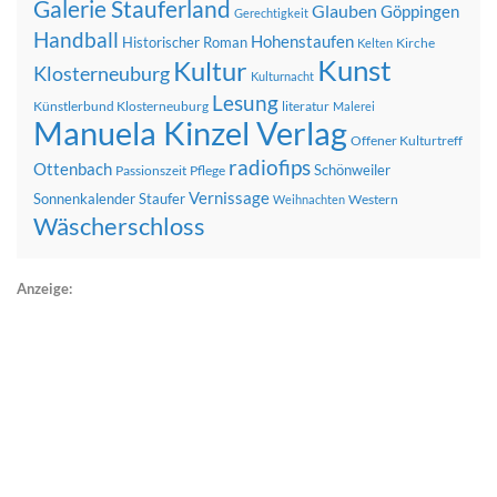
Galerie Stauferland
Glauben
Göppingen
Gerechtigkeit
Handball
Hohenstaufen
Historischer Roman
Kirche
Kelten
Kunst
Kultur
Klosterneuburg
Kulturnacht
Lesung
Künstlerbund Klosterneuburg
literatur
Malerei
Manuela Kinzel Verlag
Offener Kulturtreff
radiofips
Ottenbach
Schönweiler
Passionszeit
Pflege
Vernissage
Sonnenkalender
Staufer
Western
Weihnachten
Wäscherschloss
Anzeige: