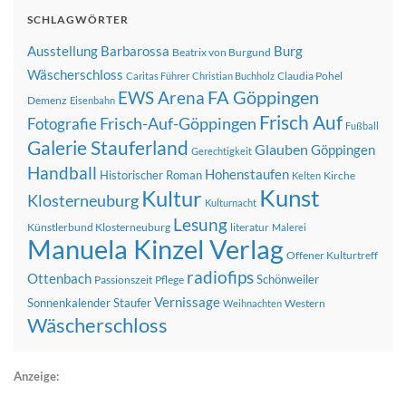
SCHLAGWÖRTER
Ausstellung
Barbarossa
Burg
Beatrix von Burgund
Wäscherschloss
Claudia Pohel
Caritas Führer
Christian Buchholz
FA Göppingen
EWS Arena
Demenz
Eisenbahn
Frisch Auf
Frisch-Auf-Göppingen
Fotografie
Fußball
Galerie Stauferland
Glauben
Göppingen
Gerechtigkeit
Handball
Hohenstaufen
Historischer Roman
Kirche
Kelten
Kunst
Kultur
Klosterneuburg
Kulturnacht
Lesung
Künstlerbund Klosterneuburg
literatur
Malerei
Manuela Kinzel Verlag
Offener Kulturtreff
radiofips
Ottenbach
Schönweiler
Passionszeit
Pflege
Vernissage
Sonnenkalender
Staufer
Western
Weihnachten
Wäscherschloss
Anzeige: