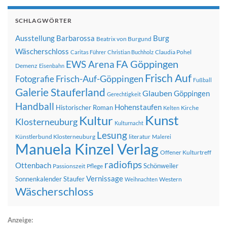
SCHLAGWÖRTER
Ausstellung
Barbarossa
Burg
Beatrix von Burgund
Wäscherschloss
Claudia Pohel
Caritas Führer
Christian Buchholz
FA Göppingen
EWS Arena
Demenz
Eisenbahn
Frisch Auf
Frisch-Auf-Göppingen
Fotografie
Fußball
Galerie Stauferland
Glauben
Göppingen
Gerechtigkeit
Handball
Hohenstaufen
Historischer Roman
Kirche
Kelten
Kunst
Kultur
Klosterneuburg
Kulturnacht
Lesung
Künstlerbund Klosterneuburg
literatur
Malerei
Manuela Kinzel Verlag
Offener Kulturtreff
radiofips
Ottenbach
Schönweiler
Passionszeit
Pflege
Vernissage
Sonnenkalender
Staufer
Western
Weihnachten
Wäscherschloss
Anzeige: