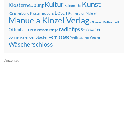
Kunst
Kultur
Klosterneuburg
Kulturnacht
Lesung
Künstlerbund Klosterneuburg
literatur
Malerei
Manuela Kinzel Verlag
Offener Kulturtreff
radiofips
Ottenbach
Schönweiler
Passionszeit
Pflege
Vernissage
Sonnenkalender
Staufer
Western
Weihnachten
Wäscherschloss
Anzeige: