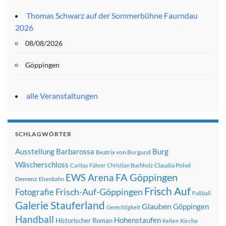
Thomas Schwarz auf der Sommerbühne Faurndau
2026
08/08/2026
Göppingen
alle Veranstaltungen
SCHLAGWÖRTER
Ausstellung
Barbarossa
Burg
Beatrix von Burgund
Wäscherschloss
Claudia Pohel
Caritas Führer
Christian Buchholz
FA Göppingen
EWS Arena
Demenz
Eisenbahn
Frisch Auf
Frisch-Auf-Göppingen
Fotografie
Fußball
Galerie Stauferland
Glauben
Göppingen
Gerechtigkeit
Handball
Hohenstaufen
Historischer Roman
Kirche
Kelten