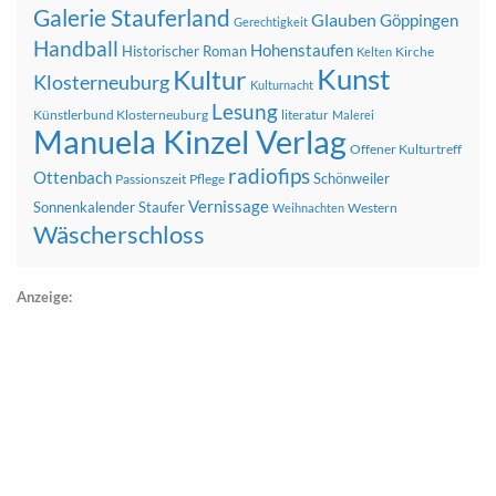
Galerie Stauferland
Glauben
Göppingen
Gerechtigkeit
Handball
Hohenstaufen
Historischer Roman
Kirche
Kelten
Kunst
Kultur
Klosterneuburg
Kulturnacht
Lesung
Künstlerbund Klosterneuburg
literatur
Malerei
Manuela Kinzel Verlag
Offener Kulturtreff
radiofips
Ottenbach
Schönweiler
Passionszeit
Pflege
Vernissage
Sonnenkalender
Staufer
Western
Weihnachten
Wäscherschloss
Anzeige: