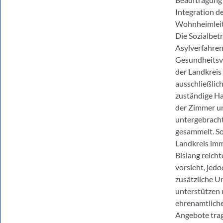
Integration d
Wohnheimleitu
Die Sozialbet
Asylverfahren 
Gesundheitsve
der Landkreis 
ausschließlic
zuständige Ha
der Zimmer un
untergebracht
gesammelt. So
Landkreis imm
Bislang reich
vorsieht, jedo
zusätzliche U
unterstützen 
ehrenamtliche
Angebote trag