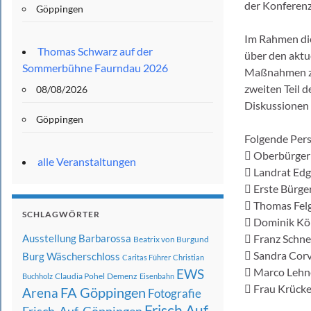
der Konferenz
Göppingen
Im Rahmen die
Thomas Schwarz auf der
über den aktu
Sommerbühne Faurndau 2026
Maßnahmen zur
zweiten Teil 
08/08/2026
Diskussionen 
Göppingen
Folgende Pers
 Oberbürger
alle Veranstaltungen
 Landrat Edg
 Erste Bürge
 Thomas Fel
SCHLAGWÖRTER
 Dominik Köh
Ausstellung
Barbarossa
 Franz Schne
Beatrix von Burgund
 Sandra Corv
Burg Wäscherschloss
Caritas Führer
Christian
 Marco Lehne
EWS
Claudia Pohel
Demenz
Buchholz
Eisenbahn
 Frau Krücke
FA Göppingen
Arena
Fotografie
Frisch Auf