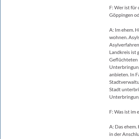
F: Wer ist fü
Göppingen od
A: Im ehem. H
wohnen. Asyls
Asylverfahren 
Landkreis ist 
Geflüchteten 
Unterbringun
anbieten. In 
Stadtverwaltu
Stadt unterbr
Unterbringung
F: Was ist im
A: Das ehem. 
in der Anschl