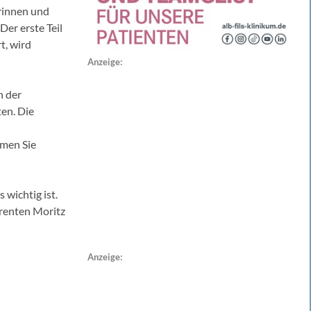
erinnen und
er erste Teil
t, wird
Anzeige:
n der
en. Die
mmen Sie
wichtig ist.
erenten Moritz
Anzeige: