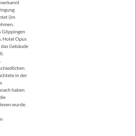
 anerkannt
ringung
tet (im
nehmen.
is Göppingen
m. Hotel Opus
ss das Gebäude
l.
.
schiedlichen
chtete in der
s
Danach haben
die
iesen wurde.
en