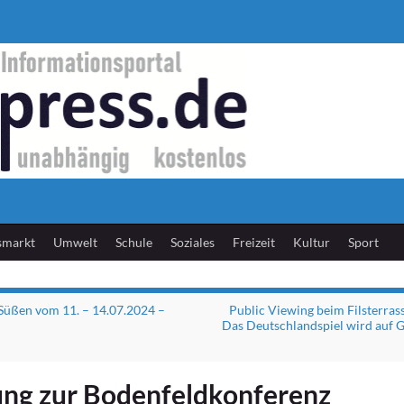
smarkt
Umwelt
Schule
Soziales
Freizeit
Kultur
Sport
 Süßen vom 11. – 14.07.2024 –
Public Viewing beim Filsterras
Das Deutschlandspiel wird auf
ung zur Bodenfeldkonferenz