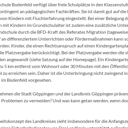
chule Bodenfeld verfügt über freie Schulplätze in den Klassenstuf
ntingent an pädagogischen Fachkräften. Sie ist damit gut auf di
 von Kindern mit Fluchterfahrung eingestellt. Bei einer Belegung 
n mit Kindern im Grundschulalter ist zudem eine zusätzliche Unte
dschule durch die BFD-Kraft des Referates Migration (tageweise
 an differenziertem Unterrichten oder Fördermaßnahmen kann so 
rden. Kinder, die einen Rechtsanspruch auf einen Kindergartenpla
ie Platzvergabe berücksichtigt. Bei der Platzvergabe werden die 
ien angewandt (siehe Satzung auf der Homepage). Ein Kindergart
zu 5 km entfernt vom Wohnort oder 30 Minuten mit den Öffentli
l zu erreichen sein. Daher ist die Unterbringung nicht zwingend i
 im Bodenfeld vorgesehen.
ehmen die Stadt Göppingen und der Landkreis Göppingen prävent
n Problemen zu vermeiden? Und was kann getan werden, wenn do
heitskonzept des Landkreises sieht insbesondere für die Anfangsze
eines Sicherheitsdienstes vor. Der Landkreis unterstützt außerde