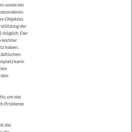
en sowie ein
e besonderen
des Objektes
rstützung der
) möglich. Der
leichter
tz haben,
städtischen
enplatz kann
chen
n den
iv, um das
ch Probleme
it die
m die