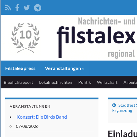
Filstalexpress
Veranstaltungen
Blaulichtreport
Lokalnachrichten
Politik
Wirtschaft
Arbeit
Stadtfest
VERANSTALTUNGEN
Ergänzung
Konzert: Die Birds Band
07/08/2026
Einlad