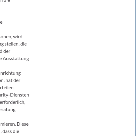
de
sonen, wird
g stellen, die
d der
ie Ausstattung
inrichtung
n, hat der
teilen.
urity-Diensten
erforderlich,
beratung
mieren. Diese
 dass die