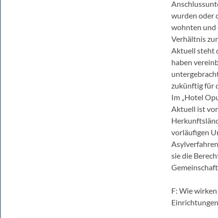
Anschlussunte
wurden oder d
wohnten und d
Verhältnis zu
Aktuell steht
haben vereinb
untergebracht
zukünftig für
Im „Hotel Op
Aktuell ist v
Herkunftsländ
vorläufigen U
Asylverfahren
sie die Berec
Gemeinschafts
F: Wie wirken
Einrichtungen