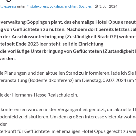
stalexpress
unter
Filstalexpress
,
Lokalnachrichten
,
Soziales
3. Juli 2024
sverwaltung Göppingen plant, das ehemalige Hotel Opus erneut 
g von Geflüchteten zu nutzen. Nachdem dort bereits letztes Ja
in der Anschlussunterbringung (Zuständigkeit Stadt GP) wohnte
el seit Ende 2023 leer steht, soll die Einrichtung
 die vorläufige Unterbringung von Geflüchteten (Zuständigkeit
werden.
e Planungen und den aktuellen Stand zu informieren, lade ich Sie 
eranstaltung (Bodenfeldkonferenz) am Dienstag, 09.07.2024 um 
lle der Hermann-Hesse Realschule ein.
konferenzen wurden in der Vergangenheit genutzt, um aktuelle 
odenfeld zu diskutieren. Um dem großen Interesse vieler Anwoh
der
erkunft für Geflüchtete im ehemaligen Hotel Opus gerecht zu wer