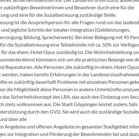
er zukünftigen Bewohnerinnen und Bewohner durch eine für die
ng und eine für die Sozialbetreuung zuständige Stelle.
reuung ist die Ansprechperson für alle Fragen rund um das laufen
und jegliche Schritte der lokalen Integration (Geldleistungen,
rsorgung, Bildung, Spracherwerb). Bei einer Belegung mit 45 Per
für die Sozialbetreuung eine Teilzeitstelle mit ca. 50% zur Verfügun
h für das ehem. Hotel Opus zuständig ist. Die Wohnheimleitung un
usmeisterdienst kümmern sich um die praktischen Belange wie d
d Reparaturen. Alle Personen, die zukünftig im ehem. Hotel Opus
 werden, haben bereits Erfahrungen in der Landeserstaufnahmee
llte es zukünftig dauerhaft Probleme mit einzelnen Personen gebe
er die Möglichkeit diese Personen in andere Unterkünfte umzuver
te das Sicherheitskonzept des LRA, das auch den Einbezug von Sec
ch stets vollkommen aus. Die Stadt Göppingen leistet zudem, falls 
nterstützung durch den GVD. Sie wird auch die zuständige Sozial
und über alle
n Angebote und offenen Angebote im gesamten Stadtgebiet infor
en zur Integration und Förderung der Bewohnenden bei und dazu,