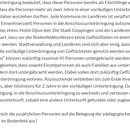
rbringung bedeutet, dass diese Personen bereits als Flüchtlinge
ass die Personen mehr als zwei Jahre in einer vorläufigen Unterb
aher ausziehen durften. Jede Kommune im Landkreis ist verpflich
r Einwohnerzahl) Personen in die Anschlussunterbringung aufzu
 das ehem. Hotel Opus leer. Die Stadt Göppingen und der Landkre
art, dass vor der Bodenfeldkonferenz keine Geflüchteten im ehe
 werden. Stadtverwaltung und Landkreis sind sich aber einig, da
 die vorläufige Unterbringung von Geflüchteten genutzt werden sol
us“ können zukünftig maximal 45 Personen untergebracht werden
orgesehen, dass sowohl Einzelpersonen als auch Familien aus unter
ern dort untergebracht werden. Dabei sollen dort zukünftig Geflü
nterbringung wohnen. Asylsuchende verbleiben bis zum Ende ihre
s, aber höchstens für 2 Jahre in der vorläufigen Unterbringung. 
htigung, in die Anschlussunterbringung zu wechseln und verlassen 
unterkunft, sobald eine andere Unterkunft gefunden oder zugew
 sich die zusätzlichen Personen auf die Belegung der pädagogisch
 im Bodenfeld aus?