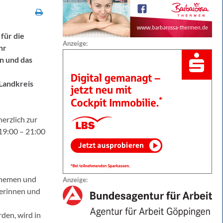
für die
Anzeige:
hr
n und das
 Landkreis
herzlich zur
19:00 – 21:00
Themen und
Anzeige:
nerinnen und
den, wird in