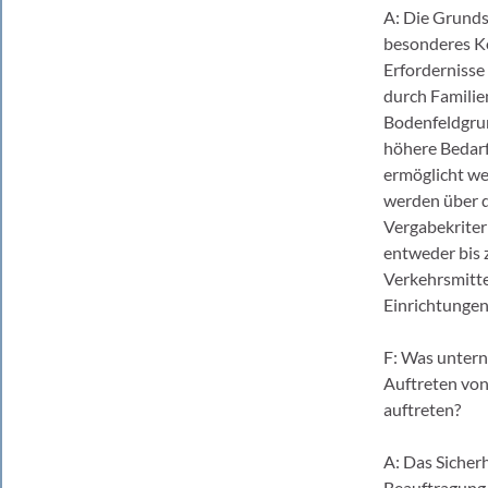
A: Die Grunds
besonderes Ko
Erfordernisse
durch Familie
Bodenfeldgrun
höhere Bedarf
ermöglicht we
werden über d
Vergabekriter
entweder bis 
Verkehrsmitte
Einrichtungen
F: Was untern
Auftreten vo
auftreten?
A: Das Sicher
Beauftragung 