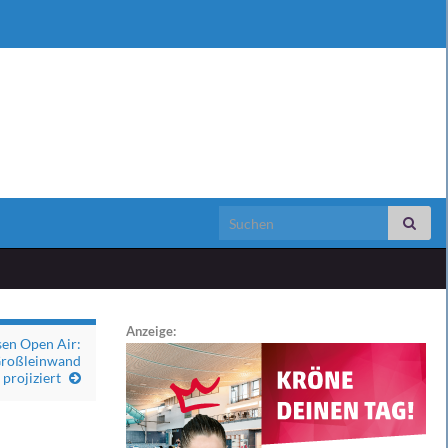
Search for:
Anzeige:
sen Open Air:
 Großleinwand
projiziert