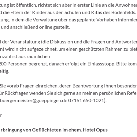
ung ist öffentlich, richtet sich aber in erster Linie an die Anwohn
die Eltern der Kinder aus den Schulen und Kitas des Bodenfelds. D
tung, in dem die Verwaltung über das geplante Vorhaben informier
 und anschließend online gestellt.
il der Veranstaltung (die Diskussion und die Fragen und Antworte
) wird nicht aufgezeichnet, um einen geschützten Rahmen zu biet
zahl ist aus räumlichen
00 Personen begrenzt, danach erfolgt ein Einlassstopp. Bitte ko
itig.
Sie vorab Fragen einreichen, deren Beantwortung Ihnen besonders 
für Rückfragen wenden Sie sich gerne an meinen persönlichen Ref
rbuergermeister@goeppingen.de 07161 650-1021).
r
rbringung von Geflüchteten im ehem. Hotel Opus