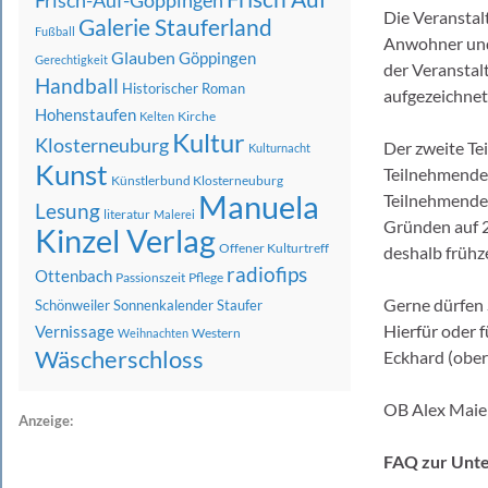
Frisch-Auf-Göppingen
Die Veranstalt
Galerie Stauferland
Fußball
Anwohner und 
Glauben
Göppingen
Gerechtigkeit
der Veranstal
Handball
Historischer Roman
aufgezeichnet
Hohenstaufen
Kirche
Kelten
Kultur
Klosterneuburg
Der zweite Te
Kulturnacht
Kunst
Teilnehmenden
Künstlerbund Klosterneuburg
Manuela
Teilnehmenden
Lesung
literatur
Malerei
Gründen auf 2
Kinzel Verlag
Offener Kulturtreff
deshalb frühze
radiofips
Ottenbach
Passionszeit
Pflege
Gerne dürfen 
Schönweiler
Sonnenkalender
Staufer
Hierfür oder 
Vernissage
Western
Weihnachten
Wäscherschloss
Eckhard (obe
OB Alex Maie
Anzeige:
FAQ zur Unte