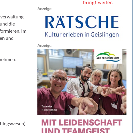
Anzeige:
sverwaltung
 und die
formieren. Im
gen und
Anzeige:
lnehmen:
htlingswesen)