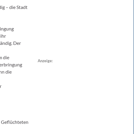
ig – die Stadt
ringung
ihr
tändig. Der
m die
Anzeige:
erbringung
nn die
r
n Geflüchteten