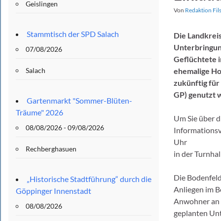
Geislingen
Von
Redaktion Fil
Stammtisch der SPD Salach
Die Landkrei
Unterbringun
07/08/2026
Geflüchtete 
Salach
ehemalige Hot
zukünftig für
GP) genutzt 
Gartenmarkt "Sommer-Blüten-
Träume" 2026
Um Sie über di
08/08/2026 - 09/08/2026
Informationsv
Uhr
Rechberghasuen
in der Turnha
Die Bodenfeld
„Historische Stadtführung“ durch die
Anliegen im B
Göppinger Innenstadt
Anwohner an 
08/08/2026
geplanten Unt