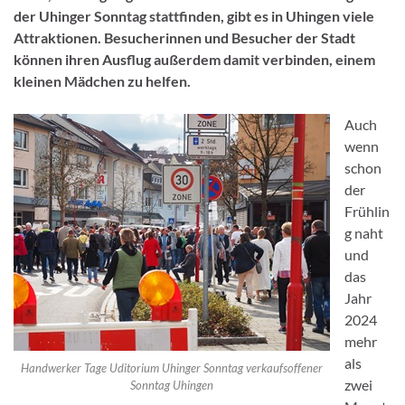
der Uhinger Sonntag stattfinden, gibt es in Uhingen viele
Attraktionen. Besucherinnen und Besucher der Stadt
können ihren Ausflug außerdem damit verbinden, einem
kleinen Mädchen zu helfen.
Auch
wenn
schon
der
Frühlin
g naht
und
das
Jahr
2024
mehr
als
Handwerker Tage Uditorium Uhinger Sonntag verkaufsoffener
zwei
Sonntag Uhingen