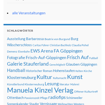
alle Veranstaltungen
SCHLAGWÖRTER
Ausstellung
Barbarossa
Burg
Beatrix von Burgund
Wäscherschloss
Claudia Pohel
Caritas Führer
Christian Buchholz
FA Göppingen
EWS Arena
Demenz
Eisenbahn
Frisch Auf
Frisch-Auf-Göppingen
Fotografie
Fußball
Galerie Stauferland
Glauben
Göppingen
Gerechtigkeit
Handball
Hohenstaufen
Historischer Roman
Kirche
Kelten
Kunst
Kultur
Klosterneuburg
Kulturnacht
Lesung
Künstlerbund Klosterneuburg
literatur
Malerei
Manuela Kinzel Verlag
Offener Kulturtreff
radiofips
Ottenbach
Schönweiler
Passionszeit
Pflege
Vernissage
Sonnenkalender
Staufer
Western
Weihnachten