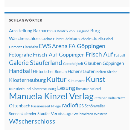
SCHLAGWÖRTER
Ausstellung
Barbarossa
Burg
Beatrix von Burgund
Wäscherschloss
Claudia Pohel
Caritas Führer
Christian Buchholz
FA Göppingen
EWS Arena
Demenz
Eisenbahn
Frisch Auf
Frisch-Auf-Göppingen
Fotografie
Fußball
Galerie Stauferland
Glauben
Göppingen
Gerechtigkeit
Handball
Hohenstaufen
Historischer Roman
Kirche
Kelten
Kunst
Kultur
Klosterneuburg
Kulturnacht
Lesung
Künstlerbund Klosterneuburg
literatur
Malerei
Manuela Kinzel Verlag
Offener Kulturtreff
radiofips
Ottenbach
Schönweiler
Passionszeit
Pflege
Vernissage
Sonnenkalender
Staufer
Western
Weihnachten
Wäscherschloss