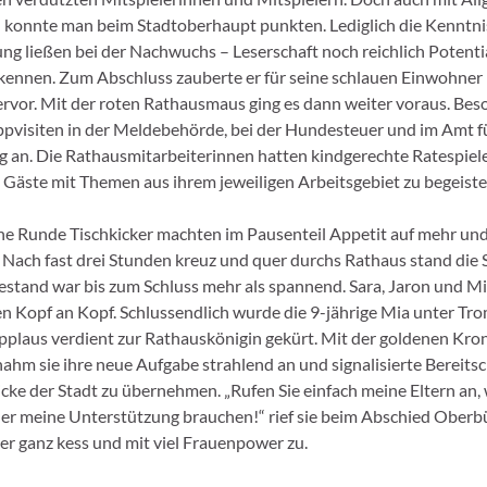
n konnte man beim Stadtoberhaupt punkten. Lediglich die Kenntni
ung ließen bei der Nachwuchs – Leserschaft noch reichlich Potenti
kennen. Zum Abschluss zauberte er für seine schlauen Einwohner 
hervor. Mit der roten Rathausmaus ging es dann weiter voraus. Bes
ppvisiten in der Meldebehörde, bei der Hundesteuer und im Amt f
 an. Die Rathausmitarbeiterinnen hatten kindgerechte Ratespiele
 Gäste mit Themen aus ihrem jeweiligen Arbeitsgebiet zu begeiste
ne Runde Tischkicker machten im Pausenteil Appetit auf mehr und 
e. Nach fast drei Stunden kreuz und quer durchs Rathaus stand die
estand war bis zum Schluss mehr als spannend. Sara, Jaron und Mia
en Kopf an Kopf. Schlussendlich wurde die 9-jährige Mia unter Tr
Applaus verdient zur Rathauskönigin gekürt. Mit der goldenen Kro
ahm sie ihre neue Aufgabe strahlend an und signalisierte Bereitsc
icke der Stadt zu übernehmen. „Rufen Sie einfach meine Eltern an,
er meine Unterstützung brauchen!“ rief sie beim Abschied Oberb
er ganz kess und mit viel Frauenpower zu.