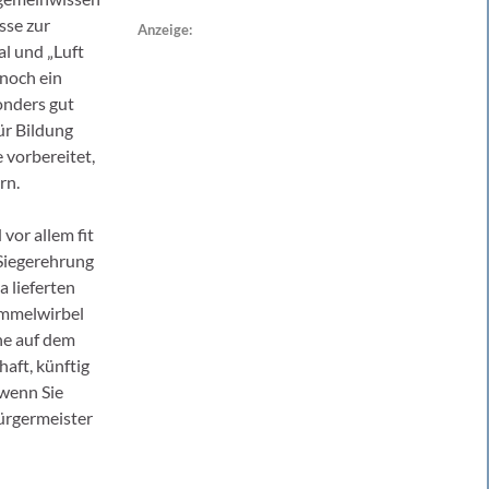
sse zur
Anzeige:
al und „Luft
noch ein
onders gut
ür Bildung
 vorbereitet,
rn.
vor allem fit
 Siegerehrung
 lieferten
ommelwirbel
ne auf dem
haft, künftig
 wenn Sie
ürgermeister