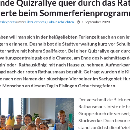
nde Quizrallye quer durch das Ra
terte beim Sommerferienprogra
stalexpress
unter
Filstalexpress
,
Lokalnachrichten
7. September 2023
en will man sich in der heißgeliebten Ferienzeit auch an den le
ern erinnern. Deshalb bot die Stadtverwaltung kurz vor Schul
ernative mit hohem Spaßfaktor. Bei einer Quizrallye quer durc
waltungszentrale gab es die Chance, am Ende des Nachmittags d
gin‘ oder ‚Rathauskönig‘ mit nach Hause zu nehmen. Aufmerks
Jagd nach der roten Rathausmaus bezahlt. Gefragt wurden die K
se nach den Namen der plüschigen Vierbeiner im Sachgebiet H
e Menschen an diesem Tag in Eislingen Geburtstag feiern.
Der verschmitzte Blick de
Rathausmaus lotste die h
Gruppe durch die verzwei
Stockwerke. Doch bevor es
stand zunächst die offiziel