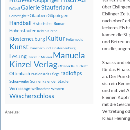
Frisch-Auf-Göppingen
Galerie Stauferland
über Eislinge
Fußball
Eislinger Zeit
Glauben
Göppingen
Gerechtigkeit
nach oben“ er
Handball
Historischer Roman
leckeres Eis 
Hohenstaufen
Kirche
Kelten
kamen die Sti
Kultur
Klosterneuburg
Kulturnacht
und Betreuung
Kunst
um die jungen
Künstlerbund Klosterneuburg
Manuela
Lesung
literatur
Malerei
Kinzel Verlag
Snacks und ei
Offener Kulturtreff
für das Final
radiofips
Ottenbach
Passionszeit
Pflege
an. Der Punkt
Schönweiler
Sonnenkalender
Staufer
sich ein Renn
Vernissage
Western
Weihnachten
und mit viel 
Wäscherschloss
kleinen Kopf n
mit die Gesch
Vertretung od
Anzeige:
Klaus Heining