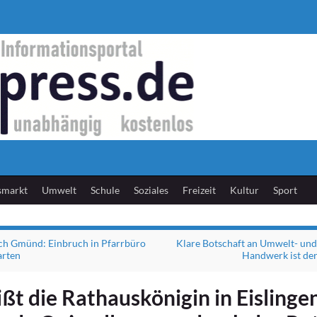
smarkt
Umwelt
Schule
Soziales
Freizeit
Kultur
Sport
ch Gmünd: Einbruch in Pfarrbüro
Klare Botschaft an Umwelt- und 
arten
Handwerk ist der
ßt die Rathauskönigin in Eislingen