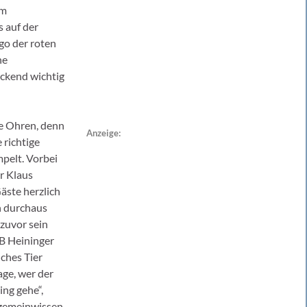
em
s auf der
go der roten
ne
ckend wichtig
te Ohren, denn
Anzeige:
 richtige
pelt. Vorbei
r Klaus
Gäste herzlich
n durchaus
 zuvor sein
OB Heininger
ches Tier
age, wer der
ing gehe“,
llgemeinwissen