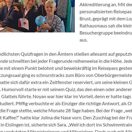
Akkreditierung an. Mit d
personalisierten Reisepas
Brust, geprägt mit dem Lo
Rathausmaus sah die klei
Besuchergruppe beeindru
aus.
edlichsten Quizfragen in den Ämtern stießen allesamt auf geputz
nde schnellten bei jeder Fragerunde reihenweise in die Höhe. Jede
 mit einem Punkt belohnt und beweiskräftig im Reisepass gestem
zungssaal ging es schnurstracks zum Büro von Oberbürgermeiste
hatte sich dafür extra ein Zeitfenster reserviert, um seine kleinen 
 Humorvoll starte er mit seinem Quiz, das den einen oder andere
 Glatteis führte. Noyan war hier klar im Vorteil, denn er hatte tags
udiert. Pfiffig verbuchte er als Einziger die richtige Antwort, als 
ie Frage stellte, welche Monate 28 Tage haben. Bei der Frage „wel
 Kaffee?“ hatte klar Jolina die Nase vorn. Den Zuschlag bei der Fr
in Eislingen ist, sicherte sich Sara. „Weil ich dort ins Schwimmtrain
hren verdutzten Mitspielerinnen und Mitspielern. Doch auch mit A