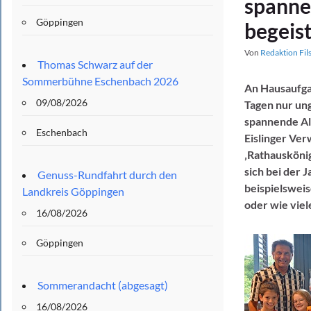
spanne
Göppingen
begeis
Von
Redaktion Fil
Thomas Schwarz auf der
Sommerbühne Eschenbach 2026
An Hausaufgab
09/08/2026
Tagen nur ung
spannende Alt
Eschenbach
Eislinger Ver
‚Rathausköni
sich bei der 
Genuss-Rundfahrt durch den
beispielswei
Landkreis Göppingen
oder wie viel
16/08/2026
Göppingen
Sommerandacht (abgesagt)
16/08/2026