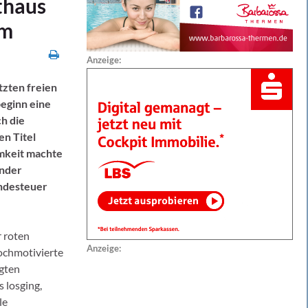
thaus
mm
Anzeige:
tzten freien
beginn eine
h die
en Titel
amkeit machte
inder
undesteuer
r roten
Anzeige:
ochmotivierte
gten
 losging,
le