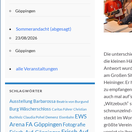
Göppingen
Sommerandacht (abgesagt)
23/08/2026
Göppingen
Die unterschi
die kleinen Hä
Antwort wurde
alle Veranstaltungen
am Großen Sit
Heininger. Er 
zu empfangen.
SCHLAGWÖRTER
auch mal auf’s
Ausstellung
Barbarossa
Beatrix von Burgund
„Witzebuch“ st
Burg Wäscherschloss
Caritas Führer
Christian
schmunzelnd d
EWS
steckt im Wort
Claudia Pohel
Demenz
Buchholz
Eisenbahn
FA Göppingen
Arena
Fotografie
größte Verein 
Frisch Auf
verriet sie i