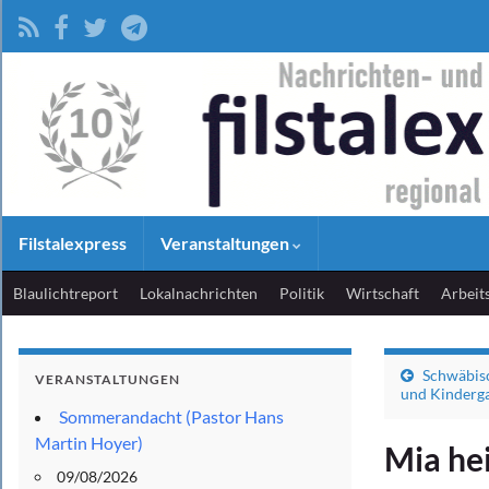
Filstalexpress
Veranstaltungen
Blaulichtreport
Lokalnachrichten
Politik
Wirtschaft
Arbeit
Schwäbis
VERANSTALTUNGEN
und Kinderg
Sommerandacht (Pastor Hans
Martin Hoyer)
Mia hei
09/08/2026