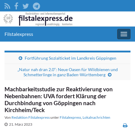
Filstalexpress
Navig
umsc
Fortführung Sozialticket im Landkreis Göppingen
„Natur nah dran 2.0“: Neue Oasen für Wildbienen und
Schmetterlinge in ganz Baden-Württemberg
Machbarkeitsstudie zur Reaktivierung von
Nebenbahnen: UVA fordert Klärung der
Durchbindung von Göppingen nach
Kirchheim/Teck
Von
Redaktion Filstalexpress
unter
Filstalexpress
,
Lokalnachrichten
21. März 2023