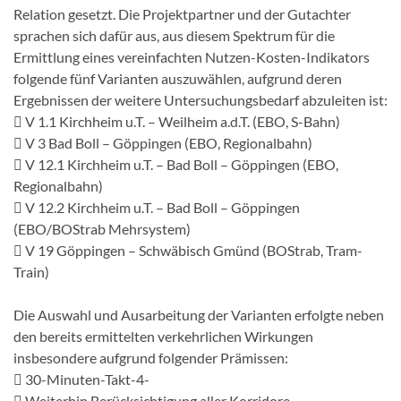
Relation gesetzt. Die Projektpartner und der Gutachter
sprachen sich dafür aus, aus diesem Spektrum für die
Ermittlung eines vereinfachten Nutzen-Kosten-Indikators
folgende fünf Varianten auszuwählen, aufgrund deren
Ergebnissen der weitere Untersuchungsbedarf abzuleiten ist:
 V 1.1 Kirchheim u.T. – Weilheim a.d.T. (EBO, S-Bahn)
 V 3 Bad Boll – Göppingen (EBO, Regionalbahn)
 V 12.1 Kirchheim u.T. – Bad Boll – Göppingen (EBO,
Regionalbahn)
 V 12.2 Kirchheim u.T. – Bad Boll – Göppingen
(EBO/BOStrab Mehrsystem)
 V 19 Göppingen – Schwäbisch Gmünd (BOStrab, Tram-
Train)
Die Auswahl und Ausarbeitung der Varianten erfolgte neben
den bereits ermittelten verkehrlichen Wirkungen
insbesondere aufgrund folgender Prämissen:
 30-Minuten-Takt-4-
 Weiterhin Berücksichtigung aller Korridore