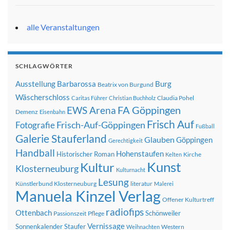
alle Veranstaltungen
SCHLAGWÖRTER
Ausstellung
Barbarossa
Burg
Beatrix von Burgund
Wäscherschloss
Claudia Pohel
Caritas Führer
Christian Buchholz
FA Göppingen
EWS Arena
Demenz
Eisenbahn
Frisch Auf
Frisch-Auf-Göppingen
Fotografie
Fußball
Galerie Stauferland
Glauben
Göppingen
Gerechtigkeit
Handball
Hohenstaufen
Historischer Roman
Kirche
Kelten
Kunst
Kultur
Klosterneuburg
Kulturnacht
Lesung
Künstlerbund Klosterneuburg
literatur
Malerei
Manuela Kinzel Verlag
Offener Kulturtreff
radiofips
Ottenbach
Schönweiler
Passionszeit
Pflege
Vernissage
Sonnenkalender
Staufer
Western
Weihnachten