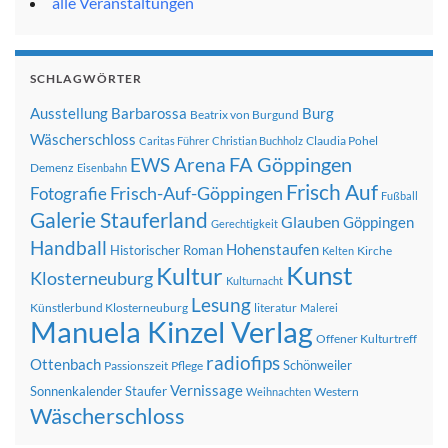
alle Veranstaltungen
SCHLAGWÖRTER
Ausstellung
Barbarossa
Burg
Beatrix von Burgund
Wäscherschloss
Claudia Pohel
Caritas Führer
Christian Buchholz
FA Göppingen
EWS Arena
Demenz
Eisenbahn
Frisch Auf
Frisch-Auf-Göppingen
Fotografie
Fußball
Galerie Stauferland
Glauben
Göppingen
Gerechtigkeit
Handball
Hohenstaufen
Historischer Roman
Kirche
Kelten
Kunst
Kultur
Klosterneuburg
Kulturnacht
Lesung
Künstlerbund Klosterneuburg
literatur
Malerei
Manuela Kinzel Verlag
Offener Kulturtreff
radiofips
Ottenbach
Schönweiler
Passionszeit
Pflege
Vernissage
Sonnenkalender
Staufer
Western
Weihnachten
Wäscherschloss