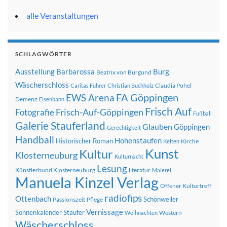
alle Veranstaltungen
SCHLAGWÖRTER
Ausstellung
Barbarossa
Burg
Beatrix von Burgund
Wäscherschloss
Claudia Pohel
Caritas Führer
Christian Buchholz
FA Göppingen
EWS Arena
Demenz
Eisenbahn
Frisch Auf
Frisch-Auf-Göppingen
Fotografie
Fußball
Galerie Stauferland
Glauben
Göppingen
Gerechtigkeit
Handball
Hohenstaufen
Historischer Roman
Kirche
Kelten
Kunst
Kultur
Klosterneuburg
Kulturnacht
Lesung
Künstlerbund Klosterneuburg
literatur
Malerei
Manuela Kinzel Verlag
Offener Kulturtreff
radiofips
Ottenbach
Schönweiler
Passionszeit
Pflege
Vernissage
Sonnenkalender
Staufer
Western
Weihnachten
Wäscherschloss