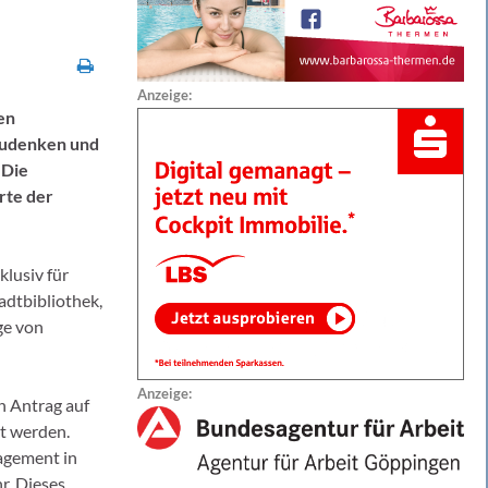
Anzeige:
en
gzudenken und
 Die
rte der
lusiv für
adtbibliothek,
ge von
Anzeige:
n Antrag auf
gt werden.
agement in
r. Dieses