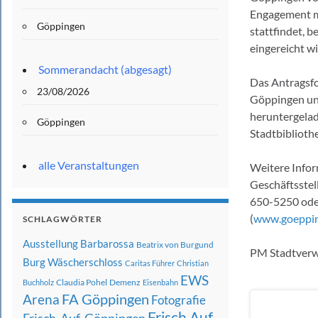
Engagement mu
Göppingen
stattfindet, b
eingereicht wi
Sommerandacht (abgesagt)
Das Antragsfo
23/08/2026
Göppingen u
heruntergelad
Göppingen
Stadtbibliothe
alle Veranstaltungen
Weitere Info
Geschäftsstel
650-5250 oder
(
www.goeppin
SCHLAGWÖRTER
Ausstellung
Barbarossa
Beatrix von Burgund
PM Stadtverw
Burg Wäscherschloss
Caritas Führer
Christian
EWS
Claudia Pohel
Demenz
Buchholz
Eisenbahn
FA Göppingen
Arena
Fotografie
Frisch Auf