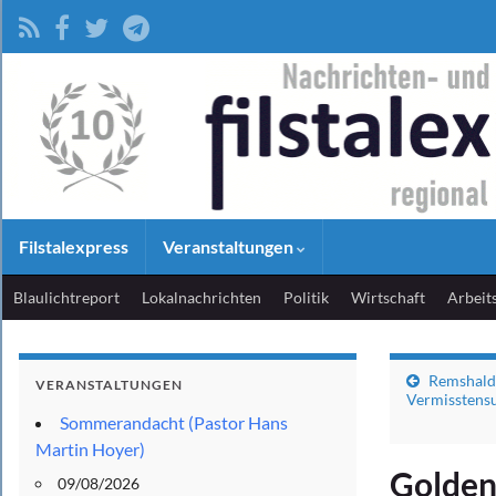
Filstalexpress
Veranstaltungen
Blaulichtreport
Lokalnachrichten
Politik
Wirtschaft
Arbeit
Remshalde
VERANSTALTUNGEN
Vermisstensu
Sommerandacht (Pastor Hans
Martin Hoyer)
Golden
09/08/2026