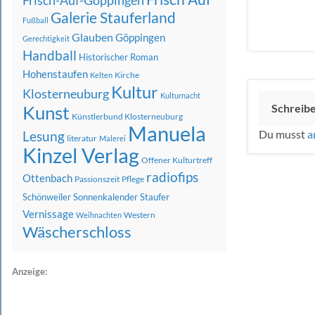
Frisch-Auf-Göppingen
Galerie Stauferland
Fußball
Glauben
Göppingen
Gerechtigkeit
Handball
Historischer Roman
Hohenstaufen
Kirche
Kelten
Kultur
Klosterneuburg
Kulturnacht
Kunst
Schreib
Künstlerbund Klosterneuburg
Manuela
Du musst
a
Lesung
literatur
Malerei
Kinzel Verlag
Offener Kulturtreff
radiofips
Ottenbach
Passionszeit
Pflege
Schönweiler
Sonnenkalender
Staufer
Vernissage
Western
Weihnachten
Wäscherschloss
Anzeige: