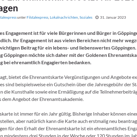
agen
stalexpress
unter
Filstalexpress
,
Lokalnachrichten
,
Soziales
31. Januar 2023
es Engagement ist für viele Bürgerinnen und Bürger in Göpping
dlich. Ihr Engagement ist aus vielen Bereichen nicht mehr we
 wichtigen Beitrag für ein lebens- und liebenswertes Göppingen.
ng Göppingen möchte sich daher mit der Goldenen Ehrenamtska
ng bei ehrenamtlich Engagierten bedanken.
agt, bietet die Ehrenamtskarte Vergünstigungen und Angebote exk
ies sind beispielsweise ein Gutschein über die Jahresgebühr der St
t in die Kunsthalle sowie eine Ermäßigung auf die Teilnehmerbeiträ
s dem Angebot der Ehrenamtsakademie.
karte ist immer für ein Jahr gültig. Bisherige Inhaber können eine
stellen, aber natürlich kann die Karte auch erstmalig neu beantra
en für den Erhalt der Ehrenamtskarte ist ein ehrenamtliches Eng
 mindestens drei Stunden in der Woche oder 120 Stunden im Jah