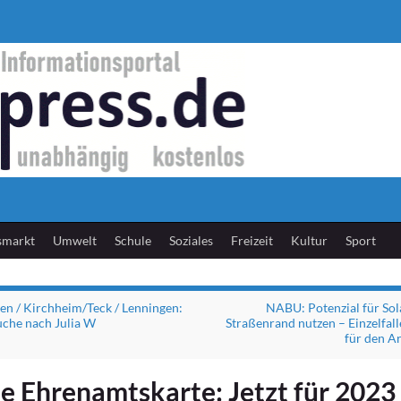
smarkt
Umwelt
Schule
Soziales
Freizeit
Kultur
Sport
n / Kirchheim/Teck / Lenningen:
NABU: Potenzial für So
che nach Julia W
Straßenrand nutzen – Einzelfal
für den A
e Ehrenamtskarte: Jetzt für 2023