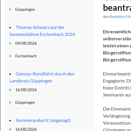
beantr
Göppingen
Von
Redaktion Fil
Thomas Schwarz auf der
Ehrenamtlich
Sommerbühne Eschenbach 2026
selbstverstän
09/08/2026
leistet einen
Bürgerstiftu
Eschenbach
Bürgerstiftu
Genuss-Rundfahrt durch den
Einmal beantr
Landkreis Göppingen
Engagierte. D
freier Eintrit
16/08/2026
Seminaren au
Göppingen
Die Ehrenamts
Verlängerung 
Sommerandacht (abgesagt)
Voraussetzung
16/08/2026
Göppingen von