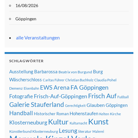
16/08/2026
Göppingen
alle Veranstaltungen
SCHLAGWÖRTER
Ausstellung
Barbarossa
Burg
Beatrix von Burgund
Wäscherschloss
Claudia Pohel
Caritas Führer
Christian Buchholz
FA Göppingen
EWS Arena
Demenz
Eisenbahn
Frisch Auf
Frisch-Auf-Göppingen
Fotografie
Fußball
Galerie Stauferland
Glauben
Göppingen
Gerechtigkeit
Handball
Hohenstaufen
Historischer Roman
Kirche
Kelten
Kunst
Kultur
Klosterneuburg
Kulturnacht
Lesung
Künstlerbund Klosterneuburg
literatur
Malerei