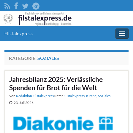
Filstalexpress
Navig
umsc
KATEGORIE:
SOZIALES
Jahresbilanz 2025: Verlässliche
Spenden für Brot für die Welt
Von
Redaktion Filstalexpress
unter
Filstalexpress
,
Kirche
,
Soziales
23. Juli 2026