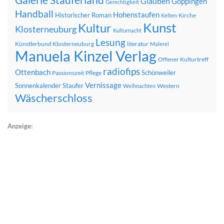
Galerie Stauferland
Glauben
Göppingen
Gerechtigkeit
Handball
Hohenstaufen
Historischer Roman
Kirche
Kelten
Kunst
Kultur
Klosterneuburg
Kulturnacht
Lesung
Künstlerbund Klosterneuburg
literatur
Malerei
Manuela Kinzel Verlag
Offener Kulturtreff
radiofips
Ottenbach
Schönweiler
Passionszeit
Pflege
Vernissage
Sonnenkalender
Staufer
Western
Weihnachten
Wäscherschloss
Anzeige: