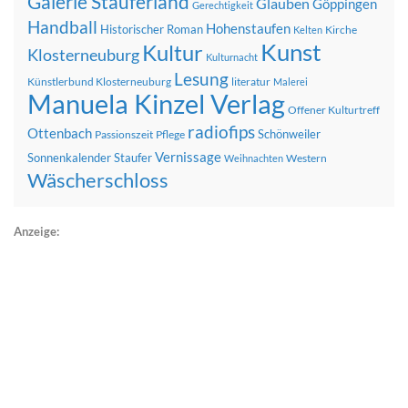
Galerie Stauferland
Glauben
Göppingen
Gerechtigkeit
Handball
Hohenstaufen
Historischer Roman
Kirche
Kelten
Kunst
Kultur
Klosterneuburg
Kulturnacht
Lesung
Künstlerbund Klosterneuburg
literatur
Malerei
Manuela Kinzel Verlag
Offener Kulturtreff
radiofips
Ottenbach
Schönweiler
Passionszeit
Pflege
Vernissage
Sonnenkalender
Staufer
Western
Weihnachten
Wäscherschloss
Anzeige: