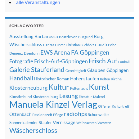
alle Veranstaltungen
SCHLAGWÖRTER
Ausstellung
Barbarossa
Burg
Beatrix von Burgund
Wäscherschloss
Claudia Pohel
Caritas Führer
Christian Buchholz
FA Göppingen
EWS Arena
Demenz
Eisenbahn
Frisch Auf
Frisch-Auf-Göppingen
Fotografie
Fußball
Galerie Stauferland
Glauben
Göppingen
Gerechtigkeit
Handball
Hohenstaufen
Historischer Roman
Kirche
Kelten
Kunst
Kultur
Klosterneuburg
Kulturnacht
Lesung
Künstlerbund Klosterneuburg
literatur
Malerei
Manuela Kinzel Verlag
Offener Kulturtreff
radiofips
Ottenbach
Schönweiler
Passionszeit
Pflege
Vernissage
Sonnenkalender
Staufer
Western
Weihnachten
Wäscherschloss