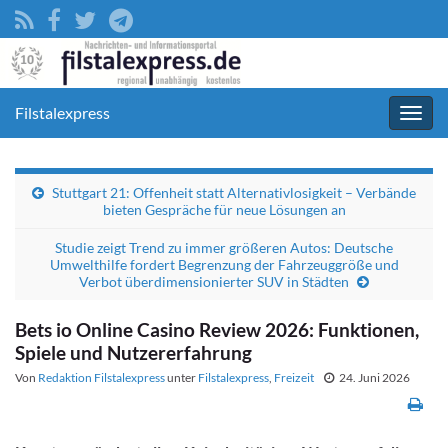
Filstalexpress
Navig
umsc
Stuttgart 21: Offenheit statt Alternativlosigkeit – Verbände
bieten Gespräche für neue Lösungen an
Studie zeigt Trend zu immer größeren Autos: Deutsche
Umwelthilfe fordert Begrenzung der Fahrzeuggröße und
Verbot überdimensionierter SUV in Städten
Bets io Online Casino Review 2026: Funktionen,
Spiele und Nutzererfahrung
Von
Redaktion Filstalexpress
unter
Filstalexpress
,
Freizeit
24. Juni 2026