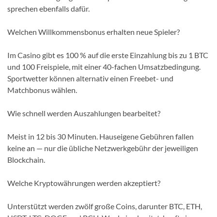
sprechen ebenfalls dafür.
Welchen Willkommensbonus erhalten neue Spieler?
Im Casino gibt es 100 % auf die erste Einzahlung bis zu 1 BTC
und 100 Freispiele, mit einer 40-fachen Umsatzbedingung.
Sportwetter können alternativ einen Freebet- und
Matchbonus wählen.
Wie schnell werden Auszahlungen bearbeitet?
Meist in 12 bis 30 Minuten. Hauseigene Gebühren fallen
keine an — nur die übliche Netzwerkgebühr der jeweiligen
Blockchain.
Welche Kryptowährungen werden akzeptiert?
Unterstützt werden zwölf große Coins, darunter BTC, ETH,