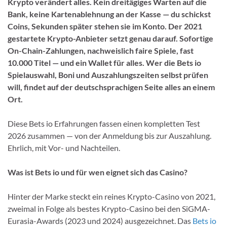
Krypto verändert alles. Kein dreitägiges Warten auf die
Bank, keine Kartenablehnung an der Kasse — du schickst
Coins, Sekunden später stehen sie im Konto. Der 2021
gestartete Krypto-Anbieter setzt genau darauf. Sofortige
On-Chain-Zahlungen, nachweislich faire Spiele, fast
10.000 Titel — und ein Wallet für alles. Wer die Bets io
Spielauswahl, Boni und Auszahlungszeiten selbst prüfen
will, findet auf der deutschsprachigen Seite alles an einem
Ort.
Diese Bets io Erfahrungen fassen einen kompletten Test
2026 zusammen — von der Anmeldung bis zur Auszahlung.
Ehrlich, mit Vor- und Nachteilen.
Was ist Bets io und für wen eignet sich das Casino?
Hinter der Marke steckt ein reines Krypto-Casino von 2021,
zweimal in Folge als bestes Krypto-Casino bei den SiGMA-
Eurasia-Awards (2023 und 2024) ausgezeichnet. Das
Bets io