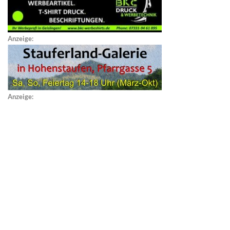
Anzeige:
Anzeige: