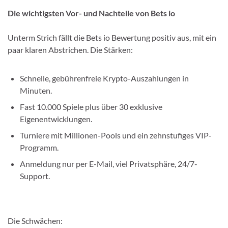
Die wichtigsten Vor- und Nachteile von Bets io
Unterm Strich fällt die Bets io Bewertung positiv aus, mit ein
paar klaren Abstrichen. Die Stärken:
Schnelle, gebührenfreie Krypto-Auszahlungen in
Minuten.
Fast 10.000 Spiele plus über 30 exklusive
Eigenentwicklungen.
Turniere mit Millionen-Pools und ein zehnstufiges VIP-
Programm.
Anmeldung nur per E-Mail, viel Privatsphäre, 24/7-
Support.
Die Schwächen: