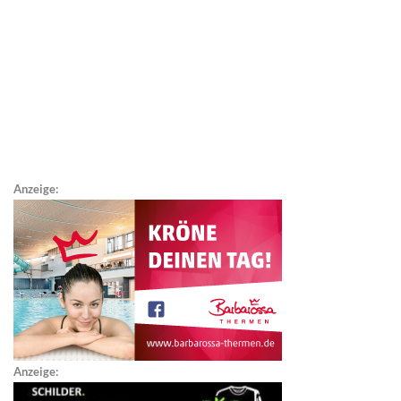
Anzeige:
Anzeige: