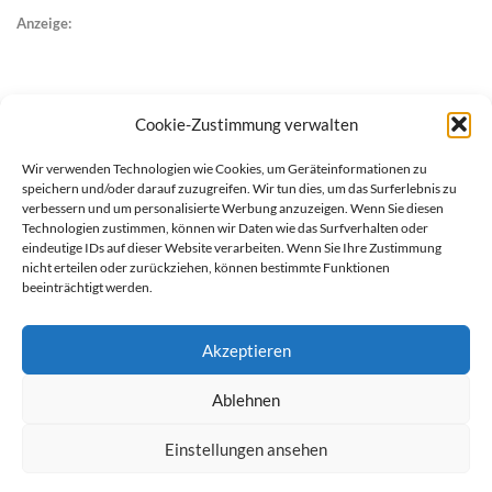
Anzeige:
Cookie-Zustimmung verwalten
Wir verwenden Technologien wie Cookies, um Geräteinformationen zu
speichern und/oder darauf zuzugreifen. Wir tun dies, um das Surferlebnis zu
verbessern und um personalisierte Werbung anzuzeigen. Wenn Sie diesen
Technologien zustimmen, können wir Daten wie das Surfverhalten oder
eindeutige IDs auf dieser Website verarbeiten. Wenn Sie Ihre Zustimmung
nicht erteilen oder zurückziehen, können bestimmte Funktionen
beeinträchtigt werden.
Akzeptieren
Ablehnen
werben auf Filstalexpress
Team
Impressum
Datenschutz
Einstellungen ansehen
© Copyright Filstalexpress.de.