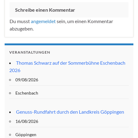
Schreibe einen Kommentar
Du musst
angemeldet
sein, um einen Kommentar
abzugeben.
VERANSTALTUNGEN
Thomas Schwarz auf der Sommerbühne Eschenbach
2026
09/08/2026
Eschenbach
Genuss-Rundfahrt durch den Landkreis Göppingen
16/08/2026
Göppingen