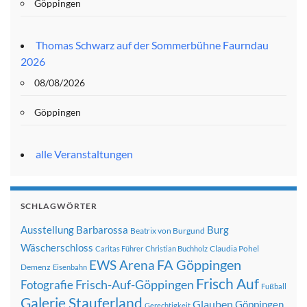
Göppingen
Thomas Schwarz auf der Sommerbühne Faurndau
2026
08/08/2026
Göppingen
alle Veranstaltungen
SCHLAGWÖRTER
Ausstellung
Barbarossa
Burg
Beatrix von Burgund
Wäscherschloss
Claudia Pohel
Caritas Führer
Christian Buchholz
FA Göppingen
EWS Arena
Demenz
Eisenbahn
Frisch Auf
Frisch-Auf-Göppingen
Fotografie
Fußball
Galerie Stauferland
Glauben
Göppingen
Gerechtigkeit