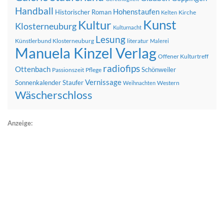
Handball
Hohenstaufen
Historischer Roman
Kirche
Kelten
Kunst
Kultur
Klosterneuburg
Kulturnacht
Lesung
Künstlerbund Klosterneuburg
literatur
Malerei
Manuela Kinzel Verlag
Offener Kulturtreff
radiofips
Ottenbach
Schönweiler
Passionszeit
Pflege
Vernissage
Sonnenkalender
Staufer
Western
Weihnachten
Wäscherschloss
Anzeige: