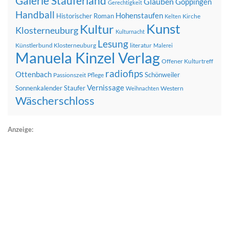
Galerie Stauferland
Glauben
Göppingen
Gerechtigkeit
Handball
Hohenstaufen
Historischer Roman
Kirche
Kelten
Kunst
Kultur
Klosterneuburg
Kulturnacht
Lesung
Künstlerbund Klosterneuburg
literatur
Malerei
Manuela Kinzel Verlag
Offener Kulturtreff
radiofips
Ottenbach
Schönweiler
Passionszeit
Pflege
Vernissage
Sonnenkalender
Staufer
Western
Weihnachten
Wäscherschloss
Anzeige: