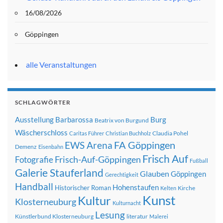
16/08/2026
Göppingen
alle Veranstaltungen
SCHLAGWÖRTER
Ausstellung
Barbarossa
Burg
Beatrix von Burgund
Wäscherschloss
Claudia Pohel
Caritas Führer
Christian Buchholz
FA Göppingen
EWS Arena
Demenz
Eisenbahn
Frisch Auf
Frisch-Auf-Göppingen
Fotografie
Fußball
Galerie Stauferland
Glauben
Göppingen
Gerechtigkeit
Handball
Hohenstaufen
Historischer Roman
Kirche
Kelten
Kunst
Kultur
Klosterneuburg
Kulturnacht
Lesung
Künstlerbund Klosterneuburg
literatur
Malerei