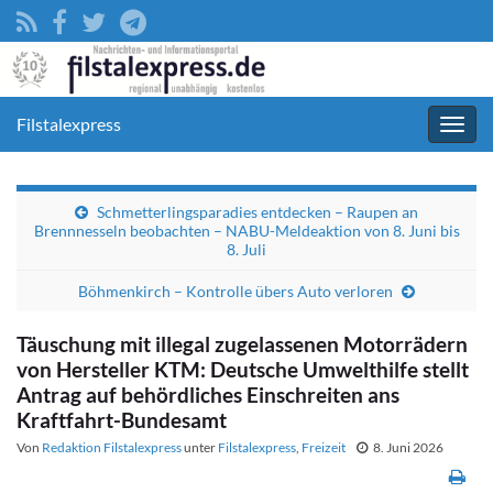
Filstalexpress
Navig
umsc
Schmetterlingsparadies entdecken – Raupen an
Brennnesseln beobachten – NABU-Meldeaktion von 8. Juni bis
8. Juli
Böhmenkirch – Kontrolle übers Auto verloren
Täuschung mit illegal zugelassenen Motorrädern
von Hersteller KTM: Deutsche Umwelthilfe stellt
Antrag auf behördliches Einschreiten ans
Kraftfahrt-Bundesamt
Von
Redaktion Filstalexpress
unter
Filstalexpress
,
Freizeit
8. Juni 2026