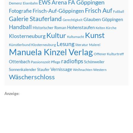
FA Göppingen
EWS Arena
Demenz
Eisenbahn
Frisch Auf
Frisch-Auf-Göppingen
Fotografie
Fußball
Galerie Stauferland
Glauben
Göppingen
Gerechtigkeit
Handball
Hohenstaufen
Historischer Roman
Kirche
Kelten
Kunst
Kultur
Klosterneuburg
Kulturnacht
Lesung
Künstlerbund Klosterneuburg
literatur
Malerei
Manuela Kinzel Verlag
Offener Kulturtreff
radiofips
Ottenbach
Schönweiler
Passionszeit
Pflege
Vernissage
Sonnenkalender
Staufer
Western
Weihnachten
Wäscherschloss
Anzeige: