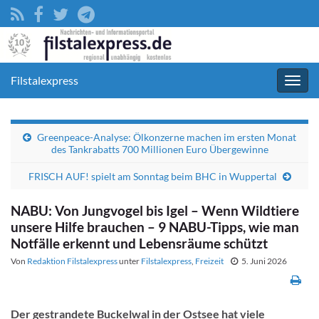
Filstalexpress
Navig
umsc
Greenpeace-Analyse: Ölkonzerne machen im ersten Monat
des Tankrabatts 700 Millionen Euro Übergewinne
FRISCH AUF! spielt am Sonntag beim BHC in Wuppertal
NABU: Von Jungvogel bis Igel – Wenn Wildtiere
unsere Hilfe brauchen – 9 NABU-Tipps, wie man
Notfälle erkennt und Lebensräume schützt
Von
Redaktion Filstalexpress
unter
Filstalexpress
,
Freizeit
5. Juni 2026
Der gestrandete Buckelwal in der Ostsee hat viele