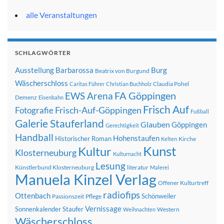
alle Veranstaltungen
SCHLAGWÖRTER
Ausstellung
Barbarossa
Burg
Beatrix von Burgund
Wäscherschloss
Claudia Pohel
Caritas Führer
Christian Buchholz
FA Göppingen
EWS Arena
Demenz
Eisenbahn
Frisch Auf
Frisch-Auf-Göppingen
Fotografie
Fußball
Galerie Stauferland
Glauben
Göppingen
Gerechtigkeit
Handball
Hohenstaufen
Historischer Roman
Kirche
Kelten
Kunst
Kultur
Klosterneuburg
Kulturnacht
Lesung
Künstlerbund Klosterneuburg
literatur
Malerei
Manuela Kinzel Verlag
Offener Kulturtreff
radiofips
Ottenbach
Schönweiler
Passionszeit
Pflege
Vernissage
Sonnenkalender
Staufer
Western
Weihnachten
Wäscherschloss