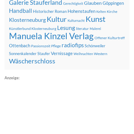
Galerie Stauferland
Glauben
Göppingen
Gerechtigkeit
Handball
Hohenstaufen
Historischer Roman
Kirche
Kelten
Kunst
Kultur
Klosterneuburg
Kulturnacht
Lesung
Künstlerbund Klosterneuburg
literatur
Malerei
Manuela Kinzel Verlag
Offener Kulturtreff
radiofips
Ottenbach
Schönweiler
Passionszeit
Pflege
Vernissage
Sonnenkalender
Staufer
Western
Weihnachten
Wäscherschloss
Anzeige: