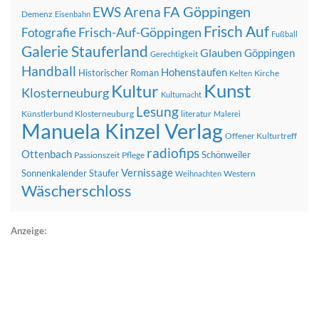
FA Göppingen
EWS Arena
Demenz
Eisenbahn
Frisch Auf
Frisch-Auf-Göppingen
Fotografie
Fußball
Galerie Stauferland
Glauben
Göppingen
Gerechtigkeit
Handball
Hohenstaufen
Historischer Roman
Kirche
Kelten
Kunst
Kultur
Klosterneuburg
Kulturnacht
Lesung
Künstlerbund Klosterneuburg
literatur
Malerei
Manuela Kinzel Verlag
Offener Kulturtreff
radiofips
Ottenbach
Schönweiler
Passionszeit
Pflege
Vernissage
Sonnenkalender
Staufer
Western
Weihnachten
Wäscherschloss
Anzeige: