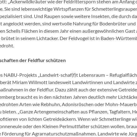
tt: „Ackerwildkräuter wie der Feldrittersporn stehen am Anfang 
. Sie sind lebenswichtige Wirtspflanzen für Schmetterlingsraupen,
pezialisiert sind. Und Raupen sowie weitere Insekten, die durch d
 angelockt werden, sind wertvolle Nahrung für Bodenbrüter und 
en Schells Flächen in diesem Jahr einen außergewöhnlichen Gast 
brütet in seinem Lichtacker. Der Feldvogel ist in Baden-Württe
edroht.
chaften der Feldflur schützen
des NABU-Projekts „Landwirt-schaf(f)t Lebensraum – Refugialfläch
“ berät Miriam Willmott landesweit Landwirtinnen und Landwirte 
ßnahmen in der Feldflur. Dazu zählt auch der extensive Getreide
berg braucht es in den nächsten Jahren deutlich mehr Lichtäck
edrohten Arten wie Rebhuhn, Adonisröschen oder Mohn-Mauerbi
u bieten. „Ganze Artengemeinschaften aus Pflanzen, Tagfaltern, 
ofitieren von lichten Getreideäckern. Wenn wir Schmetterlinge wi
onneneule oder den Kleinen Perlmuttfalter schützen wollen, brau
 Förderung für Agrarnaturschutzmaßnahmen. Landwirte wie Jürg