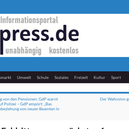
smarkt
Umwelt
Schule
Soziales
Freizeit
Kultur
Sport
g von den Pensionen: GdP warnt
Der Wahnsinn g
uf Polizei – GdP empört: „Bas
inbeziehung von neuen Beamten in