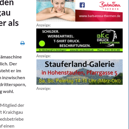
nden
gau
r als
Anzeige:
Anzeige:
 Sämaschine
lich. Der
steht er im
m inzwischen
drittersporn,
Anzeige:
g wohl.
 Mitglied der
t Kraichgau
iedsbetriebe
uf einen