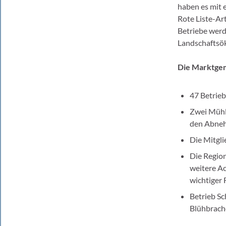
haben es mit 
Rote Liste-Art
Betriebe werd
Landschaftsök
Die Marktgem
47 Betrieb
Zwei Mühle
den Abneh
Die Mitgli
Die Region
weitere Ac
wichtiger 
Betrieb Sc
Blühbrach