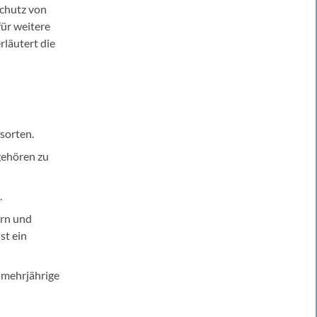
Schutz von
für weitere
rläutert die
sorten.
gehören zu
.
orn und
st ein
 mehrjährige