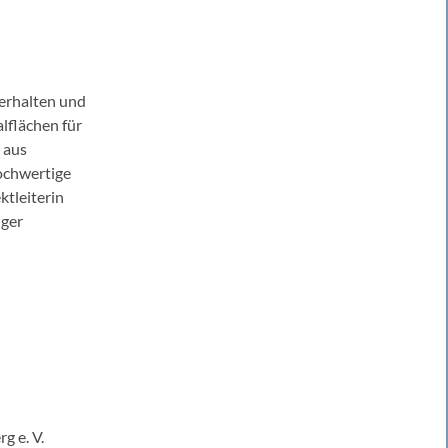
 erhalten und
lflächen für
 aus
ochwertige
ktleiterin
iger
 e. V.