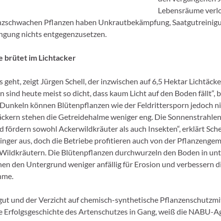
Lebensräume verlo
nzschwachen Pflanzen haben Unkrautbekämpfung, Saatgutreinig
ngung nichts entgegenzusetzen.
 brütet im Lichtacker
 geht, zeigt Jürgen Schell, der inzwischen auf 6,5 Hektar Lichtäcke
 sind heute meist so dicht, dass kaum Licht auf den Boden fällt“, 
 Dunkeln können Blütenpflanzen wie der Feldrittersporn jedoch ni
äckern stehen die Getreidehalme weniger eng. Die Sonnenstrahlen
 fördern sowohl Ackerwildkräuter als auch Insekten“, erklärt Schel
ringer aus, doch die Betriebe profitieren auch von der Pflanzenge
Wildkräutern. Die Blütenpflanzen durchwurzeln den Boden in unt
chen den Untergrund weniger anfällig für Erosion und verbessern d
hme.
ut und der Verzicht auf chemisch-synthetische Pflanzenschutzmit
 Erfolgsgeschichte des Artenschutzes in Gang, weiß die NABU-A