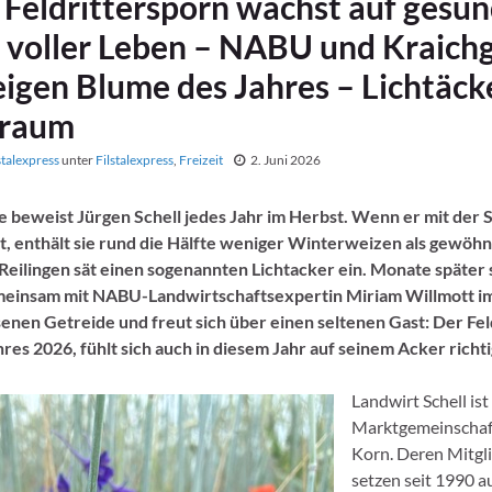
Feldrittersporn wächst auf gesu
 voller Leben – NABU und Kraich
igen Blume des Jahres – Lichtäcke
sraum
stalexpress
unter
Filstalexpress
,
Freizeit
2. Juni 2026
 beweist Jürgen Schell jedes Jahr im Herbst. Wenn er mit der
rt, enthält sie rund die Hälfte weniger Winterweizen als gewöhn
Reilingen sät einen sogenannten Lichtacker ein. Monate später 
meinsam mit NABU-Landwirtschaftsexpertin Miriam Willmott i
en Getreide und freut sich über einen seltenen Gast: Der Fel
res 2026, fühlt sich auch in diesem Jahr auf seinem Acker richti
Landwirt Schell ist
Marktgemeinschaf
Korn. Deren Mitgl
setzen seit 1990 a