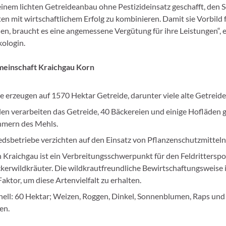
einem lichten Getreideanbau ohne Pestizideinsatz geschafft, den 
en mit wirtschaftlichem Erfolg zu kombinieren. Damit sie Vorbild 
en, braucht es eine angemessene Vergütung für ihre Leistungen“, e
ologin.
einschaft Kraichgau Korn
e erzeugen auf 1570 Hektar Getreide, darunter viele alte Getreide
n verarbeiten das Getreide, 40 Bäckereien und einige Hofläden 
mern des Mehls.
edsbetriebe verzichten auf den Einsatz von Pflanzenschutzmitteln
 Kraichgau ist ein Verbreitungsschwerpunkt für den Feldrittersp
kerwildkräuter. Die wildkrautfreundliche Bewirtschaftungsweise i
Faktor, um diese Artenvielfalt zu erhalten.
hell: 60 Hektar; Weizen, Roggen, Dinkel, Sonnenblumen, Raps und
en.