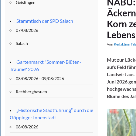
NABU: 
Geislingen
Äckern
Stammtisch der SPD Salach
Korn ze
07/08/2026
Leben
Salach
Von
Redaktion Fil
Mut zur Lücke
Gartenmarkt "Sommer-Blüten-
aufs Feld fäh
Träume" 2026
Landwirt aus 
08/08/2026 - 09/08/2026
Juni 2026 ge
hochgewachsen
Rechberghasuen
Blume des Jah
„Historische Stadtführung“ durch die
Göppinger Innenstadt
08/08/2026