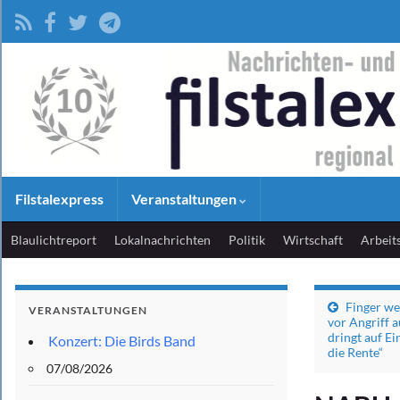
Filstalexpress
Veranstaltungen
Blaulichtreport
Lokalnachrichten
Politik
Wirtschaft
Arbeit
Finger we
VERANSTALTUNGEN
vor Angriff a
dringt auf E
Konzert: Die Birds Band
die Rente“
07/08/2026