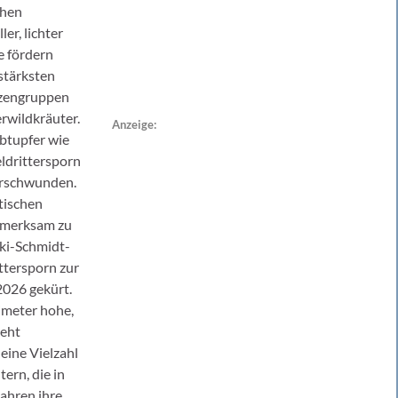
chen
er, lichter
ie fördern
stärksten
nzengruppen
rwildkräuter.
Anzeige:
rbtupfer wie
ldrittersporn
verschwunden.
tischen
fmerksam zu
oki-Schmidt-
ittersporn zur
2026 gekürt.
imeter hohe,
teht
 eine Vielzahl
ern, die in
ahren ihre