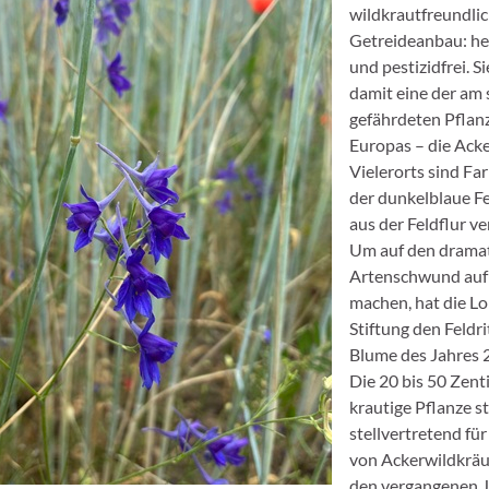
wildkrautfreundli
Getreideanbau: hell
und pestizidfrei. S
damit eine der am 
gefährdeten Pfla
Europas – die Acke
Vielerorts sind Fa
der dunkelblaue Fe
aus der Feldflur 
Um auf den drama
Artenschwund au
machen, hat die L
Stiftung den Feldr
Blume des Jahres 
Die 20 bis 50 Zent
krautige Pflanze s
stellvertretend für
von Ackerwildkräut
den vergangenen J