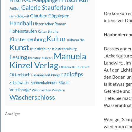
Frisch-Auf-Göppingen
Galerie Stauferland
Fußball
Die konkurre
Glauben
Göppingen
Gerechtigkeit
intensiver Dü
Handball
Historischer Roman
Hohenstaufen
Kirche
Kelten
Haubenlerche
Kultur
Klosterneuburg
Kulturnacht
Kunst
Dass es anders
Künstlerbund Klosterneuburg
Manuela
„Ackerkulturen
Lesung
literatur
Malerei
Kinzel Verlag
Landwirt. „Im
Offener Kulturtreff
Auf den Licht
radiofips
Ottenbach
Passionszeit
Pflege
den Boden und
Schönweiler
Sonnenkalender
Staufer
fällt etwas ge
Vernissage
Western
Weihnachten
Getreide und 
Wäscherschloss
Tiefe. Sie ma
Wasseraufna
Anzeige:
Weniger Saatg
wiederum eine