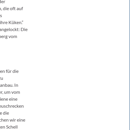
der
 die oft auf
as
ihre Küken.“
angelockt: Die
mberg vom
en für die
zu
anbau. In
er, um vom
ene eine
Heuschrecken
e die
chen wir eine
en Schell