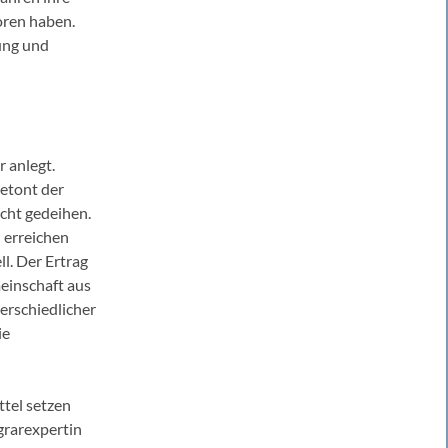
ren haben.
ung und
r anlegt.
betont der
cht gedeihen.
 erreichen
l. Der Ertrag
meinschaft aus
erschiedlicher
ie
tel setzen
grarexpertin