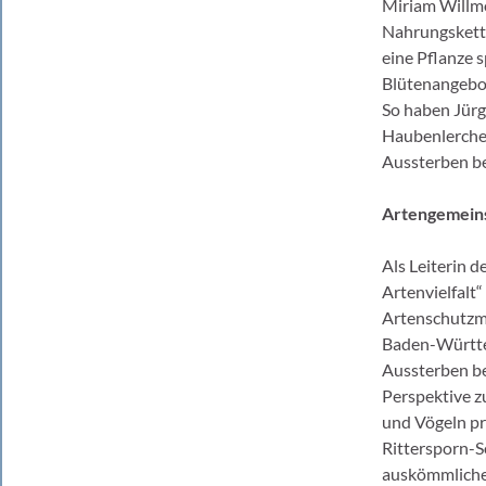
Miriam Willmo
Nahrungskette
eine Pflanze s
Blütenangebot
So haben Jürg
Haubenlerche 
Aussterben b
Artengemeins
Als Leiterin 
Artenvielfalt
Artenschutzma
Baden-Württem
Aussterben b
Perspektive z
und Vögeln pr
Rittersporn-S
auskömmliche