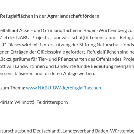
Refugialflächen in der Agrarlandschaft fördern
ielfalt auf Acker- und Grünlandflächen in Baden-Württemberg zu
t Ziel des NABU-Projekts „Landwirt-schaf(f)t Lebensraum – Refugia
falt“. Dieses wird mit Unterstützung der Stiftung Naturschutzfonds
en Erträgen der Glücksspirale gefördert. Refugialflächen sind h
ückzugsräume für Tier- und Pflanzenarten des Offenlandes. Proje
tt will Landwirtinnen und Landwirte für die Bedeutung mehrjähr
en sensibilisieren und für deren Anlage werben.
s zum Thema:
www.NABU-BW.de/refugialflaechen
riam Willmott): Feldrittersporn
urschutzbund Deutschland), Landesverband Baden-Württemberg