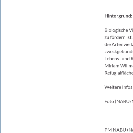
Hintergrund: 
Biologische V
zu fördern is
die Artenviel
zweckgebunden
Lebens- und R
Miriam Willmo
Refugialfläch
Weitere Info
Foto (NABU/Mi
PM NABU (Nat