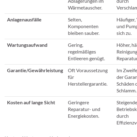
Ablagerungen im
durch
Wärmetauscher.
Verschla
Anlagenausfälle
Selten,
Häufiger,
Komponenten
und Pump
bleiben sauber.
sich zu.
Wartungsaufwand
Gering,
Höher, hä
regelmäßiges
Reinigun
Entleeren genügt.
Reparatur
Garantie/Gewährleistung
Oft Voraussetzung
Im Zweife
für
der Garan
Herstellergarantie.
Schäden 
Schlamm.
Kosten auf lange Sicht
Geringere
Steigend
Reparatur- und
Betriebs
Energiekosten.
durch
Effizienzv