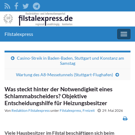
Filstalexpress
Navig
umsc
Casino-Streik in Baden-Baden, Stuttgart und Konstanz am
Samstag
Wartung des A8-Messetunnels (Stuttgart-Flughafen)
Was steckt hinter der Notwendigkeit eines
Schlammabscheiders? Objektive
Entscheidungshilfe für Heizungsbesitzer
Von
Redaktion Filstalexpress
unter
Filstalexpress
,
Freizeit
29. Mai 2026
Viele Hausbesitzer im Filstal beschäftigen sich beim