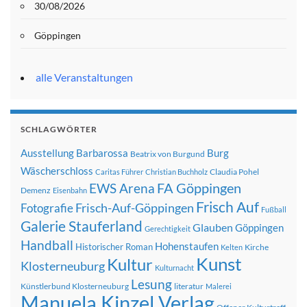
30/08/2026
Göppingen
alle Veranstaltungen
SCHLAGWÖRTER
Ausstellung
Barbarossa
Burg
Beatrix von Burgund
Wäscherschloss
Claudia Pohel
Caritas Führer
Christian Buchholz
FA Göppingen
EWS Arena
Demenz
Eisenbahn
Frisch Auf
Frisch-Auf-Göppingen
Fotografie
Fußball
Galerie Stauferland
Glauben
Göppingen
Gerechtigkeit
Handball
Hohenstaufen
Historischer Roman
Kirche
Kelten
Kunst
Kultur
Klosterneuburg
Kulturnacht
Lesung
Künstlerbund Klosterneuburg
literatur
Malerei
Manuela Kinzel Verlag