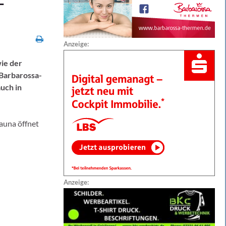
-
Anzeige:
wie der
Barbarossa-
auch in
Sauna öffnet
Anzeige: