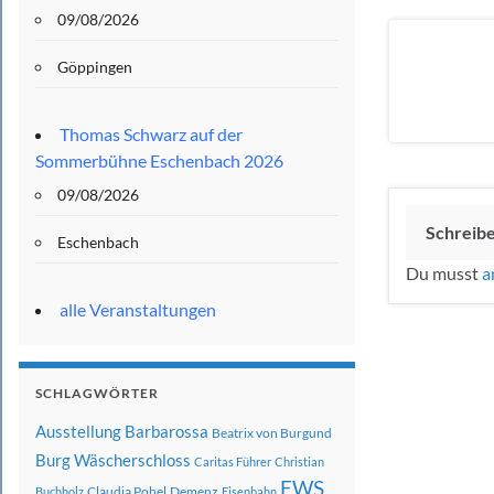
09/08/2026
Göppingen
Thomas Schwarz auf der
Sommerbühne Eschenbach 2026
09/08/2026
Schreib
Eschenbach
Du musst
a
alle Veranstaltungen
SCHLAGWÖRTER
Ausstellung
Barbarossa
Beatrix von Burgund
Burg Wäscherschloss
Caritas Führer
Christian
EWS
Claudia Pohel
Demenz
Buchholz
Eisenbahn