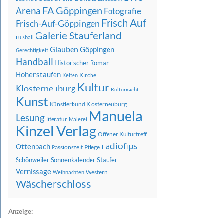
FA Göppingen
Arena
Fotografie
Frisch Auf
Frisch-Auf-Göppingen
Galerie Stauferland
Fußball
Glauben
Göppingen
Gerechtigkeit
Handball
Historischer Roman
Hohenstaufen
Kirche
Kelten
Kultur
Klosterneuburg
Kulturnacht
Kunst
Künstlerbund Klosterneuburg
Manuela
Lesung
literatur
Malerei
Kinzel Verlag
Offener Kulturtreff
radiofips
Ottenbach
Passionszeit
Pflege
Schönweiler
Sonnenkalender
Staufer
Vernissage
Western
Weihnachten
Wäscherschloss
Anzeige: