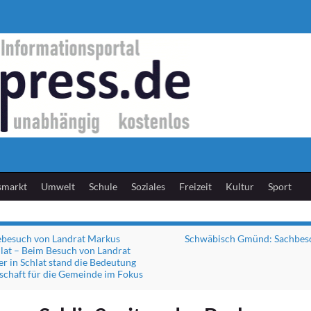
smarkt
Umwelt
Schule
Soziales
Freizeit
Kultur
Sport
besuch von Landrat Markus
Schwäbisch Gmünd: Sachbes
hlat – Beim Besuch von Landrat
r in Schlat stand die Bedeutung
schaft für die Gemeinde im Fokus