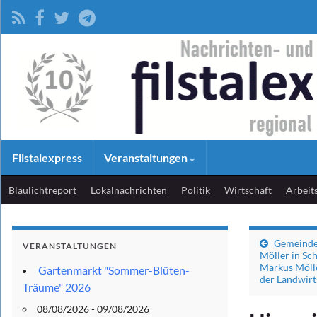
Filstalexpress
Veranstaltungen
Blaulichtreport
Lokalnachrichten
Politik
Wirtschaft
Arbeit
Gemeinde
VERANSTALTUNGEN
Möller in Sc
Markus Mölle
Gartenmarkt "Sommer-Blüten-
der Landwirt
Träume" 2026
08/08/2026 - 09/08/2026