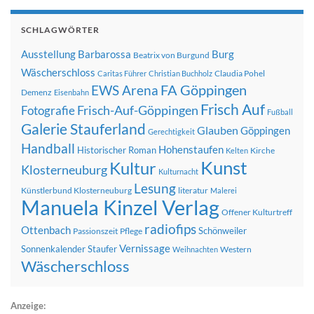
SCHLAGWÖRTER
Ausstellung
Barbarossa
Burg
Beatrix von Burgund
Wäscherschloss
Claudia Pohel
Caritas Führer
Christian Buchholz
FA Göppingen
EWS Arena
Demenz
Eisenbahn
Frisch Auf
Frisch-Auf-Göppingen
Fotografie
Fußball
Galerie Stauferland
Glauben
Göppingen
Gerechtigkeit
Handball
Hohenstaufen
Historischer Roman
Kirche
Kelten
Kunst
Kultur
Klosterneuburg
Kulturnacht
Lesung
Künstlerbund Klosterneuburg
literatur
Malerei
Manuela Kinzel Verlag
Offener Kulturtreff
radiofips
Ottenbach
Schönweiler
Passionszeit
Pflege
Vernissage
Sonnenkalender
Staufer
Western
Weihnachten
Wäscherschloss
Anzeige: