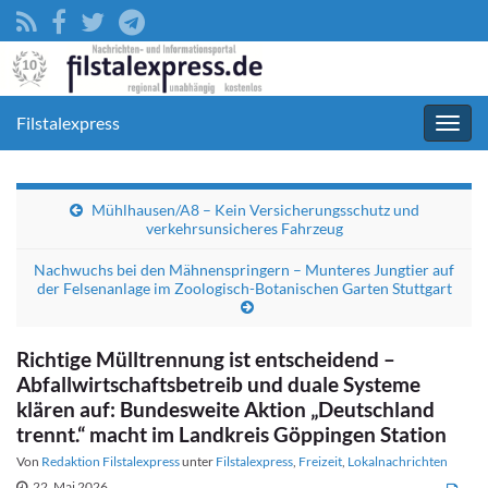
Filstalexpress
Navig
umsc
Mühlhausen/A8 – Kein Versicherungsschutz und
verkehrsunsicheres Fahrzeug
Nachwuchs bei den Mähnenspringern – Munteres Jungtier auf
der Felsenanlage im Zoologisch-Botanischen Garten Stuttgart
Richtige Mülltrennung ist entscheidend –
Abfallwirtschaftsbetreib und duale Systeme
klären auf: Bundesweite Aktion „Deutschland
trennt.“ macht im Landkreis Göppingen Station
Von
Redaktion Filstalexpress
unter
Filstalexpress
,
Freizeit
,
Lokalnachrichten
22. Mai 2026