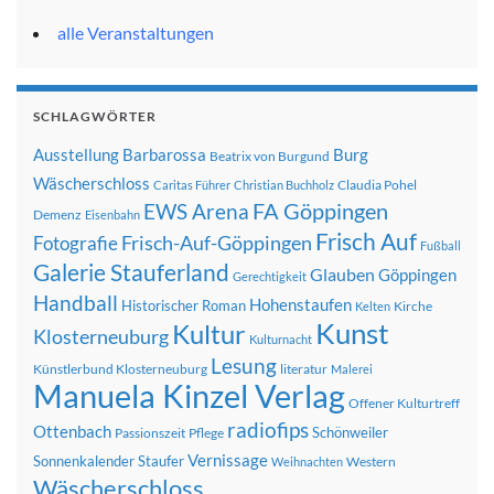
alle Veranstaltungen
SCHLAGWÖRTER
Ausstellung
Barbarossa
Burg
Beatrix von Burgund
Wäscherschloss
Claudia Pohel
Caritas Führer
Christian Buchholz
FA Göppingen
EWS Arena
Demenz
Eisenbahn
Frisch Auf
Frisch-Auf-Göppingen
Fotografie
Fußball
Galerie Stauferland
Glauben
Göppingen
Gerechtigkeit
Handball
Hohenstaufen
Historischer Roman
Kirche
Kelten
Kunst
Kultur
Klosterneuburg
Kulturnacht
Lesung
Künstlerbund Klosterneuburg
literatur
Malerei
Manuela Kinzel Verlag
Offener Kulturtreff
radiofips
Ottenbach
Schönweiler
Passionszeit
Pflege
Vernissage
Sonnenkalender
Staufer
Western
Weihnachten
Wäscherschloss