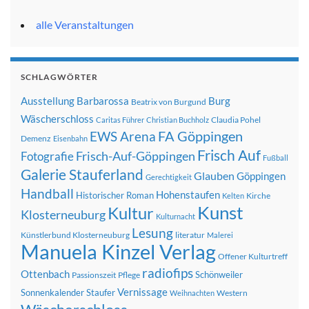
alle Veranstaltungen
SCHLAGWÖRTER
Ausstellung
Barbarossa
Burg
Beatrix von Burgund
Wäscherschloss
Claudia Pohel
Caritas Führer
Christian Buchholz
FA Göppingen
EWS Arena
Demenz
Eisenbahn
Frisch Auf
Frisch-Auf-Göppingen
Fotografie
Fußball
Galerie Stauferland
Glauben
Göppingen
Gerechtigkeit
Handball
Hohenstaufen
Historischer Roman
Kirche
Kelten
Kunst
Kultur
Klosterneuburg
Kulturnacht
Lesung
Künstlerbund Klosterneuburg
literatur
Malerei
Manuela Kinzel Verlag
Offener Kulturtreff
radiofips
Ottenbach
Schönweiler
Passionszeit
Pflege
Vernissage
Sonnenkalender
Staufer
Western
Weihnachten