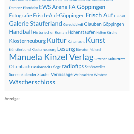
FA Göppingen
EWS Arena
Demenz
Eisenbahn
Frisch Auf
Frisch-Auf-Göppingen
Fotografie
Fußball
Galerie Stauferland
Glauben
Göppingen
Gerechtigkeit
Handball
Hohenstaufen
Historischer Roman
Kirche
Kelten
Kunst
Kultur
Klosterneuburg
Kulturnacht
Lesung
Künstlerbund Klosterneuburg
literatur
Malerei
Manuela Kinzel Verlag
Offener Kulturtreff
radiofips
Ottenbach
Schönweiler
Passionszeit
Pflege
Vernissage
Sonnenkalender
Staufer
Western
Weihnachten
Wäscherschloss
Anzeige: