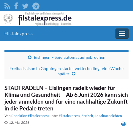
Filstalexpress
Navig
umsc
Eislingen – Spielautomat aufgebrochen
Freibadsaison in Göppingen startet wetterbedingt eine Woche
später
STADTRADELN – Eislingen radelt wieder für
Klima und Gesundheit – Ab 6.Juni 2026 kann sich
jeder anmelden und für eine nachhaltige Zukunft
in die Pedale treten
Von
Redaktion Filstalexpress
unter
Filstalexpress
,
Freizeit
,
Lokalnachrichten
12. Mai 2026