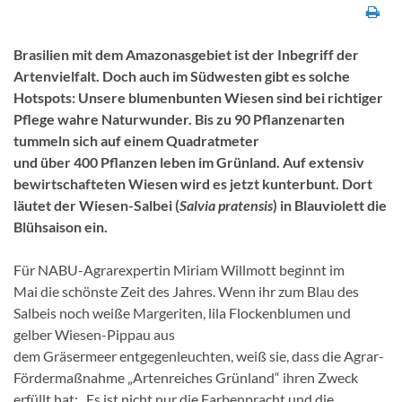
Brasilien mit dem Amazonasgebiet ist der Inbegriff der
Artenvielfalt. Doch auch im Südwesten gibt es solche
Hotspots: Unsere blumenbunten Wiesen sind bei richtiger
Pflege wahre Naturwunder. Bis zu 90 Pflanzenarten
tummeln sich auf einem Quadratmeter
und über 400 Pflanzen leben im Grünland. Auf extensiv
bewirtschafteten Wiesen wird es jetzt kunterbunt. Dort
läutet der Wiesen-Salbei (
Salvia pratensis
) in Blauviolett die
Blühsaison ein.
Für NABU-Agrarexpertin Miriam Willmott beginnt im
Mai die schönste Zeit des Jahres. Wenn ihr zum Blau des
Salbeis noch weiße Margeriten, lila Flockenblumen und
gelber Wiesen-Pippau aus
dem Gräsermeer entgegenleuchten, weiß sie, dass die Agrar-
Fördermaßnahme „Artenreiches Grünland“ ihren Zweck
erfüllt hat: „Es ist nicht nur die Farbenpracht und die