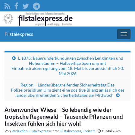
Filstalexpress
Navig
umsc
L 1075: Baugrunderkundungen zwischen Lenglingen und
Hohenstaufen – Halbseitige Sperrung mit
Einbahnstraßenregelung vom 18. Mai bis voraussichtlich 20.
Mai 2026
Region – Länderübergreifender Sicherheitstag Das
Polizeipräsidium Ulm zieht eine positive Bilanz anlässlich des
länderübergreifenden Sicherheitstages am Mittwoch
Artenwunder Wiese – So lebendig wie der
tropische Regenwald – Tausende Pflanzen und
Insekten fühlen sich hier wohl
Von
Redaktion Filstalexpress
unter
Filstalexpress
,
Freizeit
8. Mai 2026