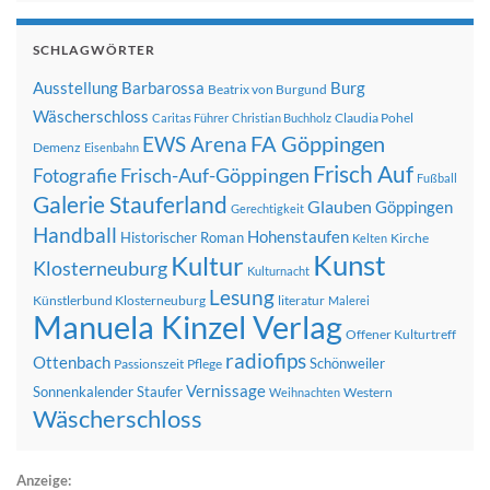
SCHLAGWÖRTER
Ausstellung
Barbarossa
Burg
Beatrix von Burgund
Wäscherschloss
Claudia Pohel
Caritas Führer
Christian Buchholz
FA Göppingen
EWS Arena
Demenz
Eisenbahn
Frisch Auf
Frisch-Auf-Göppingen
Fotografie
Fußball
Galerie Stauferland
Glauben
Göppingen
Gerechtigkeit
Handball
Hohenstaufen
Historischer Roman
Kirche
Kelten
Kunst
Kultur
Klosterneuburg
Kulturnacht
Lesung
Künstlerbund Klosterneuburg
literatur
Malerei
Manuela Kinzel Verlag
Offener Kulturtreff
radiofips
Ottenbach
Schönweiler
Passionszeit
Pflege
Vernissage
Sonnenkalender
Staufer
Western
Weihnachten
Wäscherschloss
Anzeige: