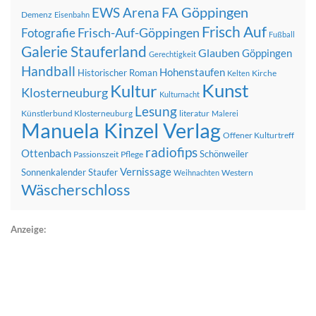
FA Göppingen
EWS Arena
Demenz
Eisenbahn
Frisch Auf
Frisch-Auf-Göppingen
Fotografie
Fußball
Galerie Stauferland
Glauben
Göppingen
Gerechtigkeit
Handball
Hohenstaufen
Historischer Roman
Kirche
Kelten
Kunst
Kultur
Klosterneuburg
Kulturnacht
Lesung
Künstlerbund Klosterneuburg
literatur
Malerei
Manuela Kinzel Verlag
Offener Kulturtreff
radiofips
Ottenbach
Schönweiler
Passionszeit
Pflege
Vernissage
Sonnenkalender
Staufer
Western
Weihnachten
Wäscherschloss
Anzeige: