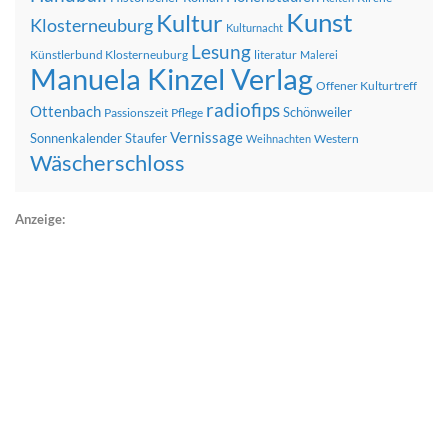
Kunst
Kultur
Klosterneuburg
Kulturnacht
Lesung
Künstlerbund Klosterneuburg
literatur
Malerei
Manuela Kinzel Verlag
Offener Kulturtreff
radiofips
Ottenbach
Schönweiler
Passionszeit
Pflege
Vernissage
Sonnenkalender
Staufer
Western
Weihnachten
Wäscherschloss
Anzeige: