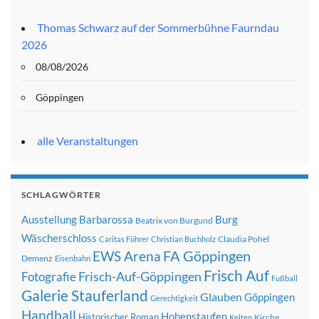
Thomas Schwarz auf der Sommerbühne Faurndau
2026
08/08/2026
Göppingen
alle Veranstaltungen
SCHLAGWÖRTER
Ausstellung
Barbarossa
Burg
Beatrix von Burgund
Wäscherschloss
Claudia Pohel
Caritas Führer
Christian Buchholz
FA Göppingen
EWS Arena
Demenz
Eisenbahn
Frisch Auf
Frisch-Auf-Göppingen
Fotografie
Fußball
Galerie Stauferland
Glauben
Göppingen
Gerechtigkeit
Handball
Hohenstaufen
Historischer Roman
Kirche
Kelten